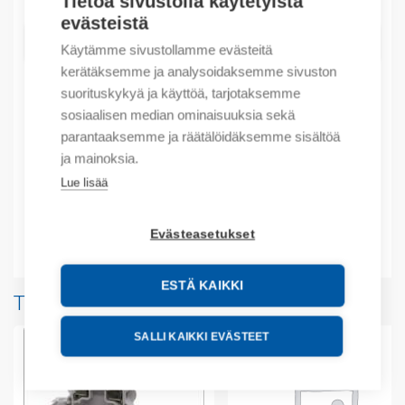
Tietoa sivustolla käytetyistä
evästeistä
LISÄÄ OSTOSKORIIN
Käytämme sivustollamme evästeitä
kerätäksemme ja analysoidaksemme sivuston
suorituskykyä ja käyttöä, tarjotaksemme
sosiaalisen median ominaisuuksia sekä
Tuotekoodit
parantaaksemme ja räätälöidäksemme sisältöä
ja mainoksia.
Tilauskoodi: 1SNA290021R2700
Lue lisää
Tuotteen tullikoodi: 85369010
Evästeasetukset
Lisätiedot
ESTÄ KAIKKI
Tuotteita samalta valmistajalta
SALLI KAIKKI EVÄSTEET