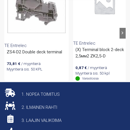
TE Entrelec
TE Entrelec
(X) Terminal block 2-deck
ZS4-D2 Double deck terminal
2,5мм2 ZK2,5-D
73,81
€
/ myyntierä
0,87
€
/ myyntierä
Myyntierä sis. 50 KPL
Myyntierä sis. 50 kpl
Varastossa
1. NOPEA TOIMITUS
2. ILMAINEN RAHTI
3. LAAJIN VALIKOIMA