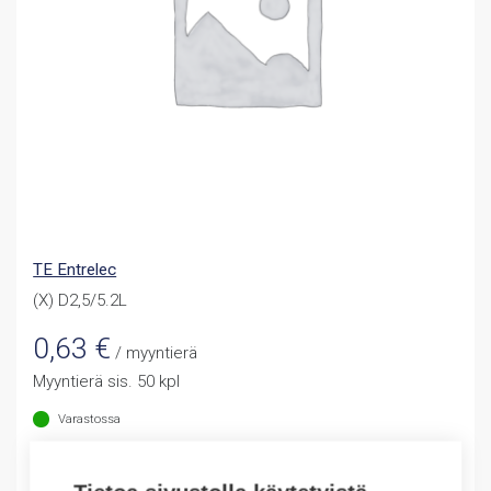
TE Entrelec
(X) D2,5/5.2L
0,63
€
/ myyntierä
Myyntierä sis. 50 kpl
Varastossa
Määrä
Määrä