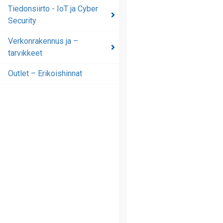
automaatioratkaisut
Tiedonsiirto - IoT ja Cyber
Security
Tiedonsiirto - IoT ja
Cyber Security
Verkonrakennus ja –
tarvikkeet
Verkonrakennus ja –
tarvikkeet
Outlet – Erikoishinnat
Outlet – Erikoishinnat