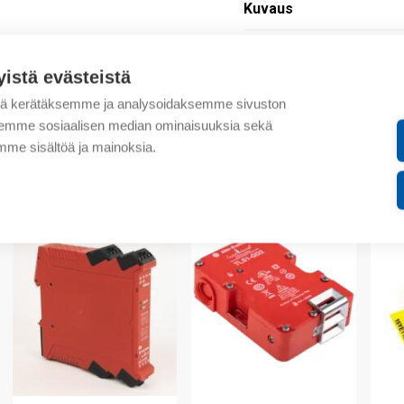
Kuvaus
Lisätiedot
yistä evästeistä
Tekniset tiedot
tä kerätäksemme ja analysoidaksemme sivuston
aksemme sosiaalisen median ominaisuuksia sekä
Liitteet
me sisältöä ja mainoksia.
valmistajalta