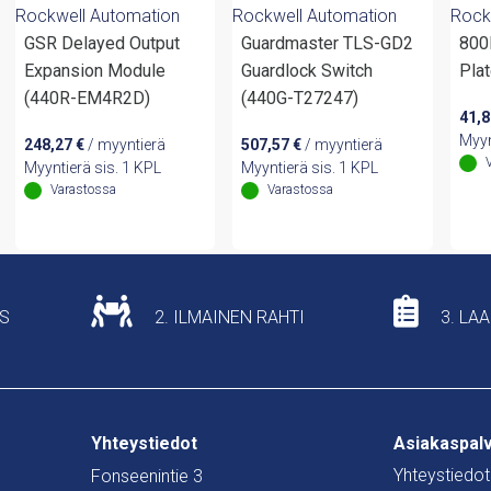
Rockwell Automation
Rockwell Automation
Rock
GSR Delayed Output
Guardmaster TLS-GD2
800
Expansion Module
Guardlock Switch
Pla
(440R-EM4R2D)
(440G-T27247)
41,
Myyn
248,27
€
/ myyntierä
507,57
€
/ myyntierä
Myyntierä sis. 1 KPL
Myyntierä sis. 1 KPL
Varastossa
Varastossa
US
2. ILMAINEN RAHTI
3. LA
Yhteystiedot
Asiakaspal
Yhteystiedot
Fonseenintie 3