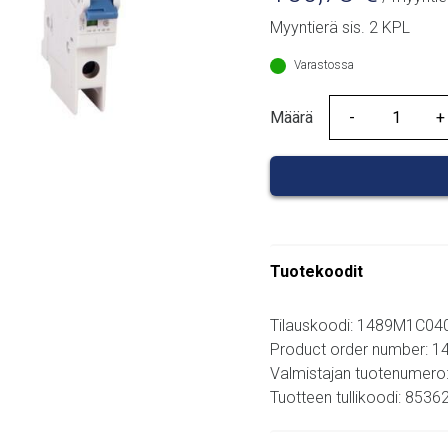
Myyntierä sis. 2 KPL
Varastossa
Määrä
Määrä
Tuotekoodit
Tilauskoodi: 1489M1C04
Product order number: 
Valmistajan tuotenumer
Tuotteen tullikoodi: 853