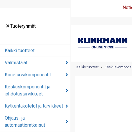
Noti
Tuoteryhmät
Tuoteryhmät
Kaikki tuotteet
Kaikki tuotteet
Valmistajat
Valmistajat
Kaikki tuotteet
»
Keskuskomponenti
Koneturvakomponentit
Koneturvakomponentit
Keskuskomponentit ja
Keskuskomponentit ja
johdotustarvikkeet
johdotustarvikkeet
Kytkentäkotelot ja tarvikkeet
Kytkentäkotelot ja
tarvikkeet
Ohjaus- ja
automaatioratkaisut
Ohjaus- ja