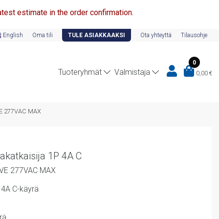
test estimate in the order confirmation.
English
Oma tili
TULE ASIAKKAAKSI
Ota yhteyttä
Tilausohje
0
Tuoteryhmät
Valmistaja
0,00
€
E 277VAC MAX
katkaisija 1P 4A C
RVE 277VAC MAX
 4A C-käyrä
rä