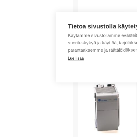
Tietoa sivustolla käytet
Käytämme sivustollamme evästei
suorituskykyä ja käyttöä, tarjot
parantaaksemme ja räätälöidäksem
Lue lisää
Tuotteita samalta 