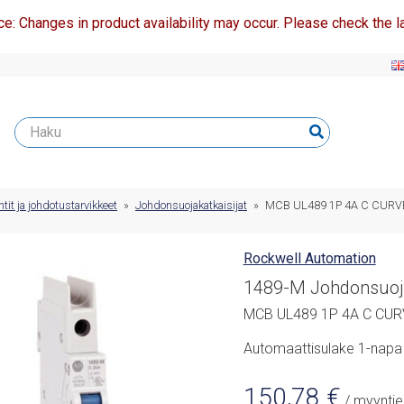
ce: Changes in product availability may occur. Please check the la
t ja johdotustarvikkeet
»
Johdonsuojakatkaisijat
»
MCB UL489 1P 4A C CURV
Rockwell Automation
1489-M Johdonsuoja
MCB UL489 1P 4A C CU
Automaattisulake 1-napa
150,78
€
/ myyntie