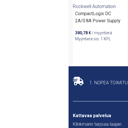
Rockwell Automation
CompactLogix DC
2A/0.8A Power Supply
380,78
€
/ myyntierä
Myyntierä sis. 1 KPL
1. NOPEA TOIMIT
Kattavaa palvelua
Klinkmann tarjoaa laajan