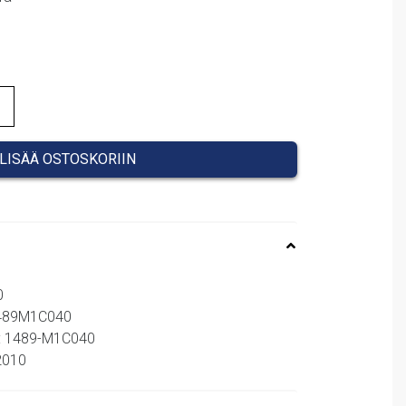
LISÄÄ OSTOSKORIIN
0
1489M1C040
o: 1489-M1C040
62010