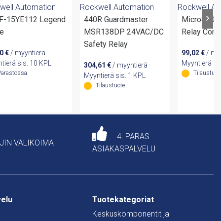
well Automation
Rockwell Automation
Rockwell Au
F-15YE112 Legend
440R Guardmaster
Micro810 12 I/O Smart
te
MSR138DP 24VAC/DC
Relay Contr
Safety Relay
80
€
/ myyntierä
99,02
€
/ my
tierä sis. 10 KPL
Myyntierä si
304,61
€
/ myyntierä
Varastossa
Tilaustuot
Myyntierä sis. 1 KPL
Tilaustuote
4. PARAS
AJIN VALIKOIMA
ASIAKASPALVELU
velu
Tuotekategoriat
Keskuskomponentit ja