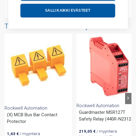
Liitteet
SALLI KAIKKI EVÄSTEET
Tuotteita samalta valmistajalta
Rockwell Automation
Rockwell Automation
Guardmaster MSR127T
(X) MCB Bus Bar Contact
Safety Relay (440R-N23126)
Protector
219,05
€
/ myyntierä
1,63
€
/ myyntierä