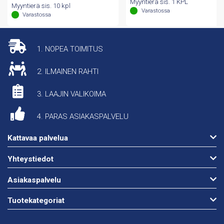
Myyntierä sis. 1 KPL
Myyntierä sis. 10 kpl
Varastossa
Varastossa
1. NOPEA TOIMITUS
2. ILMAINEN RAHTI
3. LAAJIN VALIKOIMA
4. PARAS ASIAKASPALVELU
Kattavaa palvelua
Yhteystiedot
Asiakaspalvelu
Tuotekategoriat