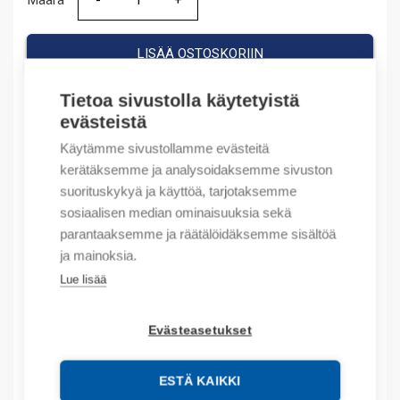
Määrä
Määrä
LISÄÄ OSTOSKORIIN
Tietoa sivustolla käytetyistä
evästeistä
Tuotekoodit
Käytämme sivustollamme evästeitä
kerätäksemme ja analysoidaksemme sivuston
Tilauskoodi: 100FA40
suorituskykyä ja käyttöä, tarjotaksemme
Product order number: 100FA40
sosiaalisen median ominaisuuksia sekä
Valmistajan tuotenumero: 100-FA40
parantaaksemme ja räätälöidäksemme sisältöä
Tuotteen tullikoodi: 85369040
ja mainoksia.
Lue lisää
Kuvaus
Evästeasetukset
Lisätiedot
Tekniset tiedot
ESTÄ KAIKKI