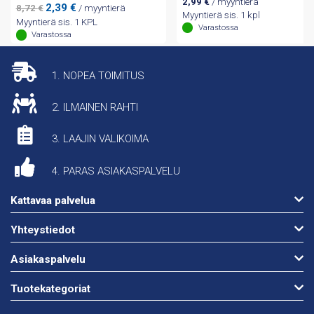
2,99
€
/ myyntierä
Alkuperäinen
Nykyinen
2,39
€
8,72
€
/ myyntierä
Myyntierä sis. 1 kpl
hinta
hinta
Myyntierä sis. 1 KPL
Varastossa
oli:
on:
Varastossa
8,72 €.
2,39 €.
1. NOPEA TOIMITUS
2. ILMAINEN RAHTI
3. LAAJIN VALIKOIMA
4. PARAS ASIAKASPALVELU
Kattavaa palvelua
Yhteystiedot
Asiakaspalvelu
Tuotekategoriat