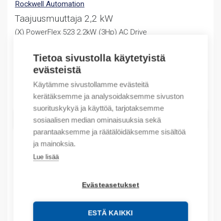
Rockwell Automation
Taajuusmuuttaja 2,2 kW
(X) PowerFlex 523 2.2kW (3Hp) AC Drive
Alkuperäinen
Nykyinen
743,88
€
328,23
€
/ myyntierä
Tietoa sivustolla käytetyistä
hinta
hinta
evästeistä
Myyntierä sis. 1 KPL
oli:
on:
743,88 €.
328,23 €.
Käytämme sivustollamme evästeitä
Varastossa
kerätäksemme ja analysoidaksemme sivuston
suorituskykyä ja käyttöä, tarjotaksemme
LISÄÄ OSTOSKORIIN
sosiaalisen median ominaisuuksia sekä
parantaaksemme ja räätälöidäksemme sisältöä
ja mainoksia.
Lue lisää
Tuotekoodit
Evästeasetukset
Tilauskoodi: 25AE4P2N104
Product order number: 25AE4P2N104
Valmistajan tuotenumero: 25AE4P2N104
ESTÄ KAIKKI