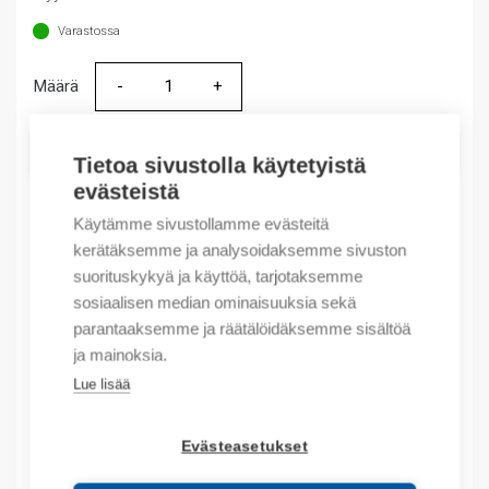
Varastossa
Määrä
Määrä
LISÄÄ OSTOSKORIIN
Tietoa sivustolla käytetyistä
evästeistä
Käytämme sivustollamme evästeitä
kerätäksemme ja analysoidaksemme sivuston
Tuotekoodit
suorituskykyä ja käyttöä, tarjotaksemme
sosiaalisen median ominaisuuksia sekä
Tilauskoodi: 1489M2C100
parantaaksemme ja räätälöidäksemme sisältöä
Product order number: 1489M2C100
ja mainoksia.
Valmistajan tuotenumero: 1489-M2C100
Tuotteen tullikoodi: 85362090
Lue lisää
Kuvaus
Evästeasetukset