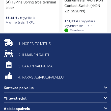
Guardmaster 440N Non
(A) 18Pins Spring type terminal
Contact Switch (440N-
block
Z21SS2BN9)
55,61
€
/ myyntierä
161,81
€
/ myyntierä
Myyntierä sis. 1 KPL
Myyntierä sis. 1 KPL
Varastossa
1. NOPEA TOIMITUS
2. ILMAINEN RAHTI
3. LAAJIN VALIKOIMA
4. PARAS ASIAKASPALVELU
Kattavaa palvelua
Yhteystiedot
Asiakaspalvelu