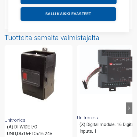
Tekniset tiedot
SALLI KAIKKI EVÄSTEET
Liitteet
Tuotteita samalta valmistajalta
Unitronics
Unitronics
(X) Digital module, 16 Digital
(A) DI WIDE I/O
Inputs, 1
UNIT,DIx16+TOx16,24V