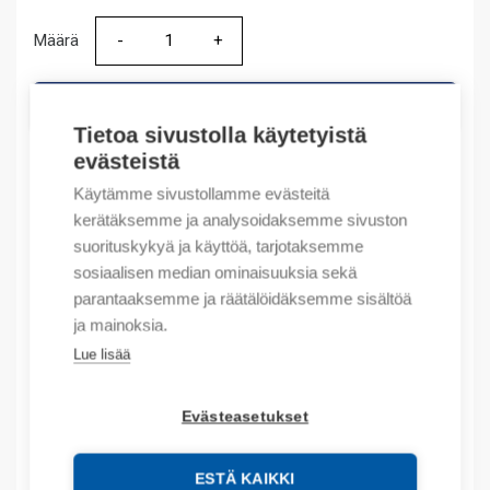
Määrä
Määrä
LISÄÄ OSTOSKORIIN
Tietoa sivustolla käytetyistä
evästeistä
Käytämme sivustollamme evästeitä
Tuotekoodit
kerätäksemme ja analysoidaksemme sivuston
suorituskykyä ja käyttöä, tarjotaksemme
Tilauskoodi: IOAI8
sosiaalisen median ominaisuuksia sekä
Product order number: IOAI8
parantaaksemme ja räätälöidäksemme sisältöä
Valmistajan tuotenumero: IO-AI8
ja mainoksia.
Tuotteen tullikoodi: 85389091
Lue lisää
Kuvaus
Evästeasetukset
Lisätiedot
ESTÄ KAIKKI