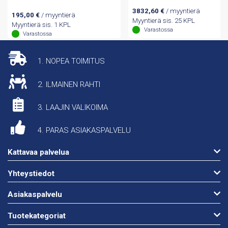
3832,60
€
/ myyntierä
195,00
€
/ myyntierä
Myyntierä sis. 25 KPL
Myyntierä sis. 1 KPL
Varastossa
Varastossa
1. NOPEA TOIMITUS
2. ILMAINEN RAHTI
3. LAAJIN VALIKOIMA
4. PARAS ASIAKASPALVELU
Kattavaa palvelua
Yhteystiedot
Asiakaspalvelu
Tuotekategoriat