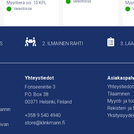
165,56 €.
128,77 €.
oli:
on:
Varastossa
Myyntierä sis. 10 KPL
Myyn
67,57 €.
52,56 €.
Varastossa
US
2. ILMAINEN RAHTI
3. LA
Yhteystiedot
Asiakaspal
Yhteystiedot
Fonseenintie 3
Tilaaminen
P.O. Box 38
Myynti- ja t
00371 Helsinki, Finland
Rekisteri- ja
mannin
+358 9 540 4940
Yksityisyyde
store@klinkmann.fi
ivan