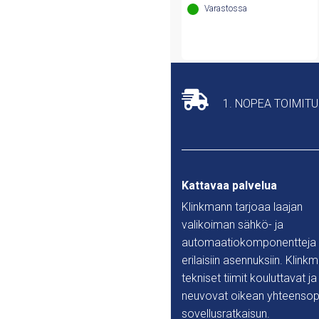
190,04 €.
147,81 €.
Varastossa
1. NOPEA TOIMIT
Kattavaa palvelua
Klinkmann tarjoaa laajan
valikoiman sähkö- ja
automaatiokomponentteja
erilaisiin asennuksiin. Klink
tekniset tiimit kouluttavat ja
neuvovat oikean yhteensop
sovellusratkaisun.