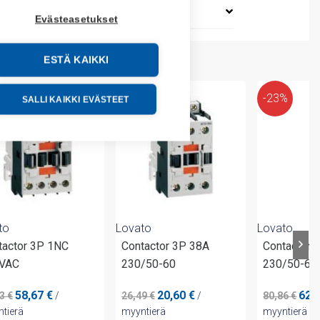
Evästeasetukset
ESTÄ KAIKKI
%
-23%
-23%
SALLI KAIKKI EVÄSTEET
to
Lovato
Lovato
tactor 3P 1NC
Contactor 3P 38A
Contactor 
VAC
230/50-60
230/50-60
Alkuperäinen
Nykyinen
Alkuperäinen
Nykyinen
Alku
58,67
€
20,60
€
62,
43
€
/
26,49
€
/
80,86
€
hinta
hinta
hinta
hinta
hint
tierä
myyntierä
myyntierä