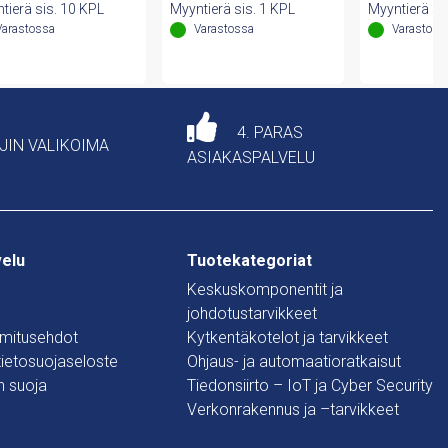
oli:
on:
oli:
on:
oli:
tierä sis. 10 KPL
Myyntierä sis. 1 KPL
Myyntierä si
75,43 €.
58,67 €.
26,49 €.
20,60 €.
80,8
Varastossa
Varastossa
Varastoss
4. PARAS
AJIN VALIKOIMA
ASIAKASPALVELU
velu
Tuotekategoriat
Keskuskomponentit ja
johdotustarvikkeet
oimitusehdot
Kytkentäkotelot ja tarvikkeet
 tietosuojaseloste
Ohjaus- ja automaatioratkaisut
n suoja
Tiedonsiirto – IoT ja Cyber Security
Verkonrakennus ja –tarvikkeet