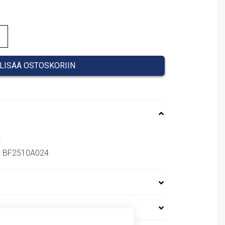
38,81 €.
LISÄÄ OSTOSKORIIN
4
o: BF2510A024