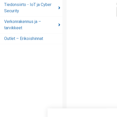
automaatioratkaisut
Tiedonsiirto - IoT ja Cyber
Security
Tiedonsiirto - IoT ja
Cyber Security
Verkonrakennus ja –
tarvikkeet
Verkonrakennus ja –
tarvikkeet
Outlet – Erikoishinnat
Outlet – Erikoishinnat