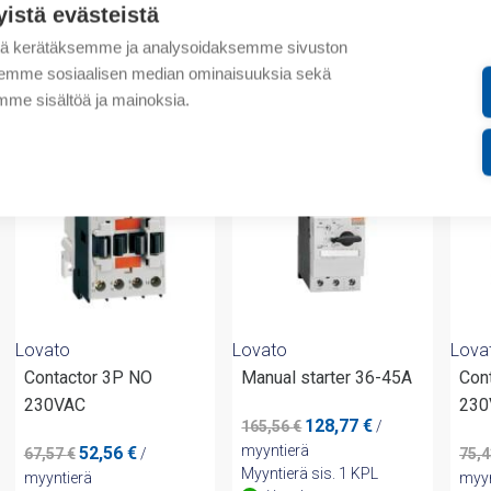
yistä evästeistä
Liitteet
tä kerätäksemme ja analysoidaksemme sivuston
aksemme sosiaalisen median ominaisuuksia sekä
valmistajalta
me sisältöä ja mainoksia.
-23%
-23%
-23
Lovato
Lovato
Lova
Contactor 3P NO
Manual starter 36-45A
Con
230VAC
230
Alkuperäinen
Nykyinen
128,77
€
165,56
€
/
hinta
hinta
Alkuperäinen
Nykyinen
myyntierä
52,56
€
67,57
€
/
75,
oli:
on:
hinta
hinta
Myyntierä sis. 1 KPL
myyntierä
myyn