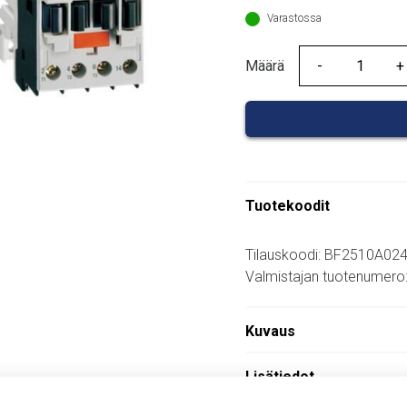
49,90 €.
Varastossa
Määrä
Määrä
Tuotekoodit
Tilauskoodi: BF2510A02
Valmistajan tuotenumer
Kuvaus
Lisätiedot