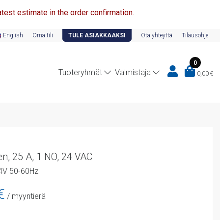
test estimate in the order confirmation.
English
Oma tili
TULE ASIAKKAAKSI
Ota yhteyttä
Tilausohje
0
Tuoteryhmät
Valmistaja
0,00
€
en, 25 A, 1 NO, 24 VAC
4V 50-60Hz
n
Nykyinen
€
/ myyntierä
hinta
on: