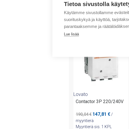
Tietoa sivustolla käytet
Käytämme sivustollamme evästei
suorituskykyä ja käyttöä, tarjot
Tuotteita samalta 
parantaaksemme ja räätälöidäksem
Lue lisää
-23%
Lovato
Contactor 3P 220/240V
Alkuperäinen
Nykyinen
147,81
€
190,04
€
/
hinta
hinta
myyntierä
oli:
on:
Myyntierä sis. 1 KPL