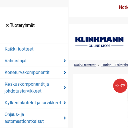
Noti
Tuoteryhmät
Tuoteryhmät
Kaikki tuotteet
Kaikki tuotteet
Valmistajat
Valmistajat
Kaikki tuotteet
»
Outlet – Erikoish
Koneturvakomponentit
Koneturvakomponentit
Keskuskomponentit ja
Keskuskomponentit ja
-23%
johdotustarvikkeet
johdotustarvikkeet
Kytkentäkotelot ja tarvikkeet
Kytkentäkotelot ja
tarvikkeet
Ohjaus- ja
automaatioratkaisut
Ohjaus- ja