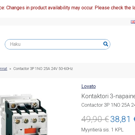
ce: Changes in product availability may occur. Please check the la
innat
»
Contactor 3P 1NO 25A 24V 50-60Hz
Lovato
Kontaktori 3-napain
Contactor 3P 1NO 25A 2
Alkuperäine
49,90
€
38,81
hinta
Myyntierä sis. 1 KPL
oli: