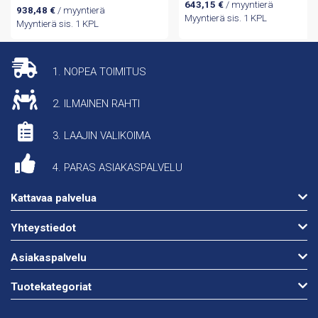
643,15
€
/ myyntierä
938,48
€
/ myyntierä
Myyntierä sis. 1 KPL
Myyntierä sis. 1 KPL
1. NOPEA TOIMITUS
2. ILMAINEN RAHTI
3. LAAJIN VALIKOIMA
4. PARAS ASIAKASPALVELU
Kattavaa palvelua
Yhteystiedot
Asiakaspalvelu
Tuotekategoriat