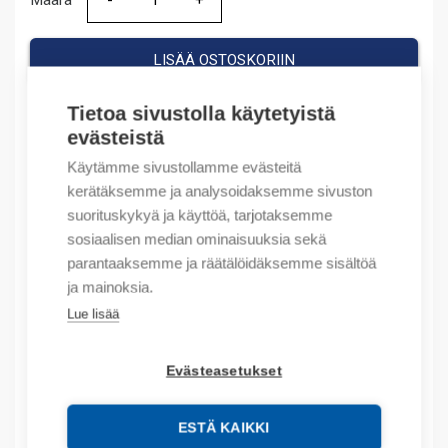
Määrä
Määrä
LISÄÄ OSTOSKORIIN
Tietoa sivustolla käytetyistä
evästeistä
Tuotekoodit
Käytämme sivustollamme evästeitä
kerätäksemme ja analysoidaksemme sivuston
Tilauskoodi: 140MTCAFA11
suorituskykyä ja käyttöä, tarjotaksemme
Product order number: 140MTCAFA11
sosiaalisen median ominaisuuksia sekä
Valmistajan tuotenumero: 140MT-C-AFA11
parantaaksemme ja räätälöidäksemme sisältöä
Tuotteen tullikoodi: 85369095
ja mainoksia.
EAN: 00191326739009
Lue lisää
Kuvaus
Evästeasetukset
Lisätiedot
ESTÄ KAIKKI
Tekniset tiedot