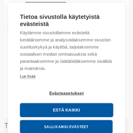
Määrä
Määrä
Tietoa sivustolla käytetyistä
evästeistä
LISÄÄ OSTOSKORIIN
Käytämme sivustollamme evästeitä
kerätäksemme ja analysoidaksemme sivuston
suorituskykyä ja käyttöä, tarjotaksemme
sosiaalisen median ominaisuuksia sekä
Tuotekoodit
parantaaksemme ja räätälöidäksemme sisältöä
ja mainoksia.
Tilauskoodi: 2080LC1012AWA
Valmistajan tuotenumero: 2080-LC10-12AWA
Lue lisää
Tuotteen tullikoodi: 85371091
EAN: 10885630058044
Evästeasetukset
Lisätiedot
ESTÄ KAIKKI
Tuotteita samalta valmistajalta
SALLI KAIKKI EVÄSTEET