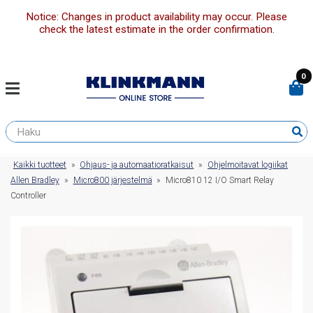
Notice: Changes in product availability may occur. Please
check the latest estimate in the order confirmation.
0
Kaikki tuotteet
»
Ohjaus- ja automaatioratkaisut
»
Ohjelmoitavat logiikat
Allen Bradley
»
Micro800 järjestelmä
»
Micro810 12 I/O Smart Relay
Controller