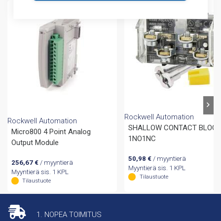
Rockwell Automation
Rockwell Automation
SHALLOW CONTACT BLOC
Micro800 4 Point Analog
1NO1NC
Output Module
50,98
€
/ myyntierä
256,67
€
/ myyntierä
Myyntierä sis. 1 KPL
Myyntierä sis. 1 KPL
Tilaustuote
Tilaustuote
1. NOPEA TOIMITUS