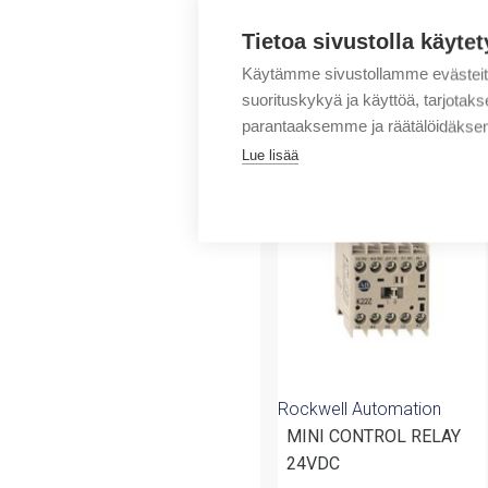
Tietoa sivustolla käytet
Käytämme sivustollamme evästei
suorituskykyä ja käyttöä, tarjot
parantaaksemme ja räätälöidäksem
Tuotteita samalta 
Lue lisää
Rockwell Automation
MINI CONTROL RELAY
24VDC