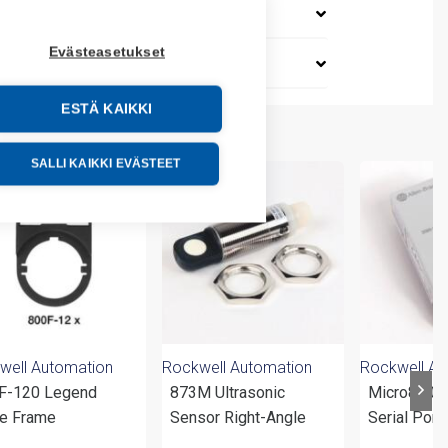
Evästeasetukset
ESTÄ KAIKKI
SALLI KAIKKI EVÄSTEET
well Automation
Rockwell Automation
Rockwell Au
F-120 Legend
873M Ultrasonic
Micro800 I
te Frame
Sensor Right-Angle
Serial Port