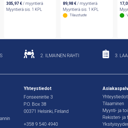
305,97
€
/ myyntierä
89,98
€
/ myyntierä
17,
Myyntierä sis. 1 KPL
Myyntierä sis. 1 KPL
Myyn
Tilaustuote
US
2. ILMAINEN RAHTI
3. LA
Yhteystiedot
Asiakaspal
Yhteystiedot
Fonseenintie 3
Tilaaminen
P.O. Box 38
Myynti- ja t
00371 Helsinki, Finland
Rekisteri- ja
mannin
+358 9 540 4940
Yksityisyyde