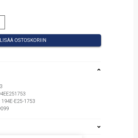
LISÄÄ OSTOSKORIIN
3
194EE251753
: 194E-E25-1753
89099