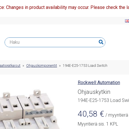
ce: Changes in product availability may occur. Please check the la
atioratkaisut
»
Ohjauskomponentit
»
194E-E25-1753 Load Switch
Rockwell Automation
Ohjauskytkin
194E-E25-1753 Load Swi
40,58
€
/ myyntierä
Myyntierä sis. 1 KPL