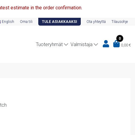
test estimate in the order confirmation.
English
Oma tili
TULE ASIAKKAAKSI
Ota yhteyttä
Tilausohje
0
Tuoteryhmät
Valmistaja
0,00
€
tch