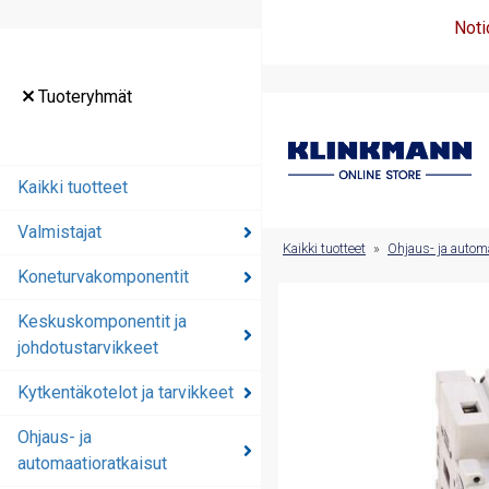
Noti
Tuoteryhmät
Tuoteryhmät
Kaikki tuotteet
Kaikki tuotteet
Valmistajat
Valmistajat
Kaikki tuotteet
»
Ohjaus- ja automa
Koneturvakomponentit
Koneturvakomponentit
Keskuskomponentit ja
Keskuskomponentit ja
johdotustarvikkeet
johdotustarvikkeet
Kytkentäkotelot ja tarvikkeet
Kytkentäkotelot ja
tarvikkeet
Ohjaus- ja
automaatioratkaisut
Ohjaus- ja