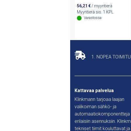
56,21
€
/ myyntierä
Myyntierä sis. 1 KPL
Varastossa
1. NOPEA TOIMIT
Kattavaa palvelua
Klinkmann tarjoaa laajan
valikoiman sähkö- ja
automaatiokomponentteja
erilaisiin asennuksiin. Klink
tekniset tiimit kouluttavat ja