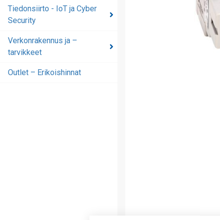
automaatioratkaisut
Tiedonsiirto - IoT ja Cyber
Security
Tiedonsiirto - IoT ja
Cyber Security
Verkonrakennus ja –
tarvikkeet
Verkonrakennus ja –
tarvikkeet
Outlet – Erikoishinnat
Outlet – Erikoishinnat