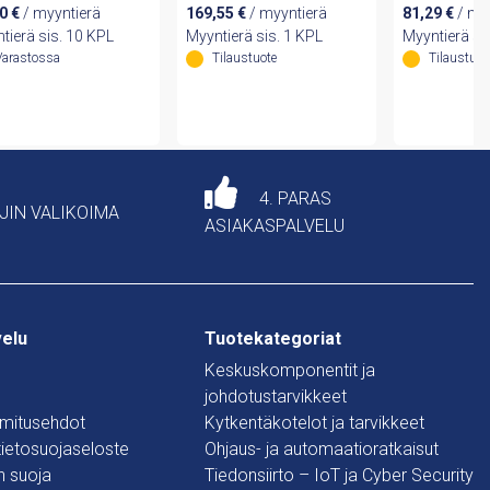
00
€
/ myyntierä
169,55
€
/ myyntierä
81,29
€
/ my
tierä sis. 10 KPL
Myyntierä sis. 1 KPL
Myyntierä si
Varastossa
Tilaustuote
Tilaustuot
4. PARAS
AJIN VALIKOIMA
ASIAKASPALVELU
velu
Tuotekategoriat
Keskuskomponentit ja
johdotustarvikkeet
oimitusehdot
Kytkentäkotelot ja tarvikkeet
 tietosuojaseloste
Ohjaus- ja automaatioratkaisut
n suoja
Tiedonsiirto – IoT ja Cyber Security