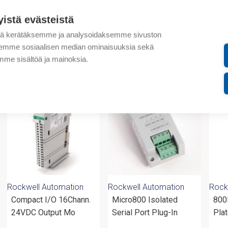
Lisätiedot
yistä evästeistä
Liitteet
tä kerätäksemme ja analysoidaksemme sivuston
aksemme sosiaalisen median ominaisuuksia sekä
me sisältöä ja mainoksia.
valmistajalta
Rockwell Automation
Rockwell Automation
Rock
Compact I/O 16Chann.
Micro800 Isolated
800
24VDC Output Mo
Serial Port Plug-In
Pla