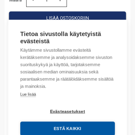
Määrä
Määrä
LISÄÄ OSTOSKORIIN
Tietoa sivustolla käytetyistä
evästeistä
Tuotekoodit
Käytämme sivustollamme evästeitä
kerätäksemme ja analysoidaksemme sivuston
Tilauskoodi: 100KFA40E
suorituskykyä ja käyttöä, tarjotaksemme
Product order number: 100KFA40E
sosiaalisen median ominaisuuksia sekä
Valmistajan tuotenumero: 100-KFA40EM
parantaaksemme ja räätälöidäksemme sisältöä
Tuotteen tullikoodi: 85364900
ja mainoksia.
Lue lisää
Kuvaus
Evästeasetukset
Lisätiedot
Tekniset tiedot
ESTÄ KAIKKI