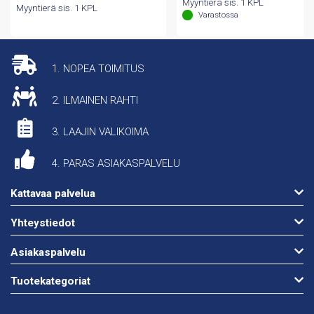
Myyntierä sis. 1 KPL
Myyntierä sis. 1 KPL
Varastossa
1. NOPEA TOIMITUS
2. ILMAINEN RAHTI
3. LAAJIN VALIKOIMA
4. PARAS ASIAKASPALVELU
Kattavaa palvelua
Yhteystiedot
Asiakaspalvelu
Tuotekategoriat