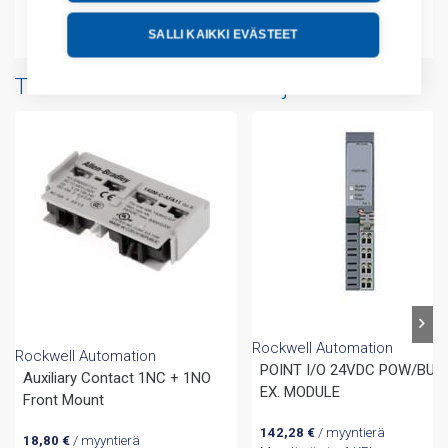
Liitteet
SALLI KAIKKI EVÄSTEET
Tuotteita samalta valmistajalta
Rockwell Automation
Rockwell Automation
POINT I/O 24VDC POW/BUS
Auxiliary Contact 1NC + 1NO
EX. MODULE
Front Mount
142,28
€
/ myyntierä
18,80
€
/ myyntierä