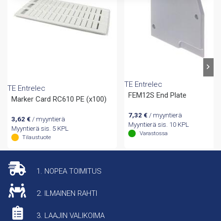
TE Entrelec
TE Entrelec
FEM12S End Plate
Marker Card RC610 PE (x100)
7,32
€
/ myyntierä
3,62
€
/ myyntierä
Myyntierä sis. 10 KPL
Myyntierä sis. 5 KPL
Varastossa
Tilaustuote
1. NOPEA TOIMITUS
2. ILMAINEN RAHTI
3. LAAJIN VALIKOIMA