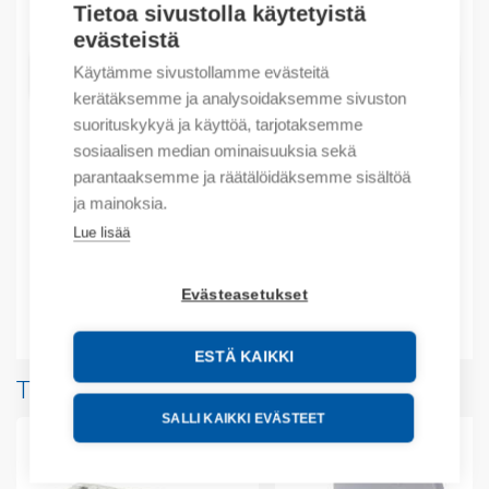
Määrä
Tietoa sivustolla käytetyistä
Määrä
evästeistä
Käytämme sivustollamme evästeitä
LISÄÄ OSTOSKORIIN
kerätäksemme ja analysoidaksemme sivuston
suorituskykyä ja käyttöä, tarjotaksemme
sosiaalisen median ominaisuuksia sekä
Tuotekoodit
parantaaksemme ja räätälöidäksemme sisältöä
ja mainoksia.
Tilauskoodi: 1SNA163007R2600
Lue lisää
Tuotteen tullikoodi: 85389099
Evästeasetukset
Lisätiedot
ESTÄ KAIKKI
Tuotteita samalta valmistajalta
SALLI KAIKKI EVÄSTEET