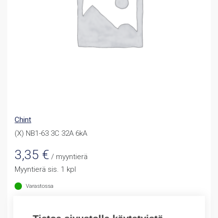
Chint
(X) NB1-63 3C 32A 6kA
3,35
€
/ myyntierä
Myyntierä sis. 1 kpl
Varastossa
Määrä
Määrä