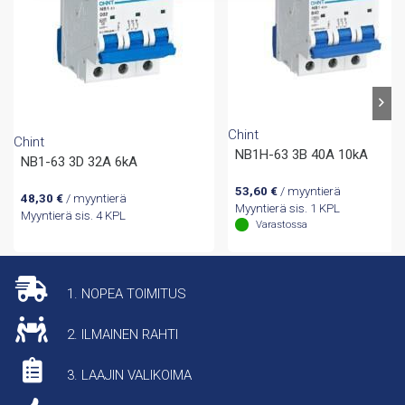
Chint
Chint
NB1H-63 3B 40A 10kA
NB1-63 3D 32A 6kA
53,60
€
/ myyntierä
48,30
€
/ myyntierä
Myyntierä sis. 1 KPL
Myyntierä sis. 4 KPL
Varastossa
1. NOPEA TOIMITUS
2. ILMAINEN RAHTI
3. LAAJIN VALIKOIMA