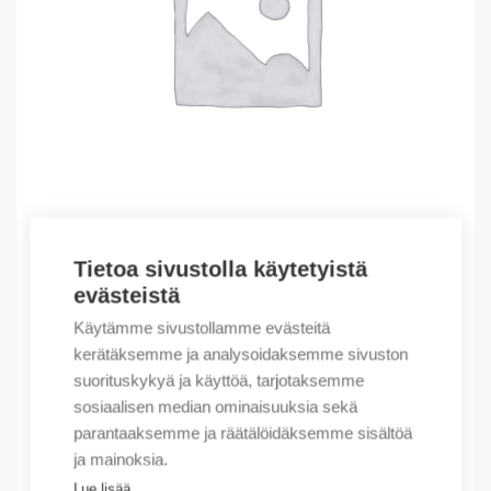
Tietoa sivustolla käytetyistä
Outlet – Erikoishinnat
evästeistä
(X) Circuit breaker 3P 20A 123002
Käytämme sivustollamme evästeitä
31,66
€
/ myyntierä
kerätäksemme ja analysoidaksemme sivuston
suorituskykyä ja käyttöä, tarjotaksemme
Myyntierä sis. 1 kpl
sosiaalisen median ominaisuuksia sekä
Varastossa
parantaaksemme ja räätälöidäksemme sisältöä
ja mainoksia.
Määrä
Määrä
Lue lisää