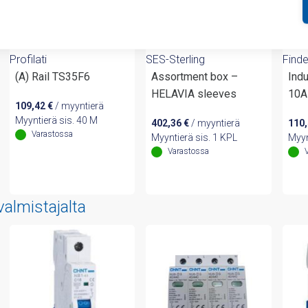
Profilati
SES-Sterling
Finde
(A) Rail TS35F6
Assortment box –
Indu
HELAVIA sleeves
10A
109,42
€
/ myyntierä
Myyntierä sis. 40 M
402,36
€
/ myyntierä
110
Varastossa
Myyntierä sis. 1 KPL
Myyn
Varastossa
valmistajalta