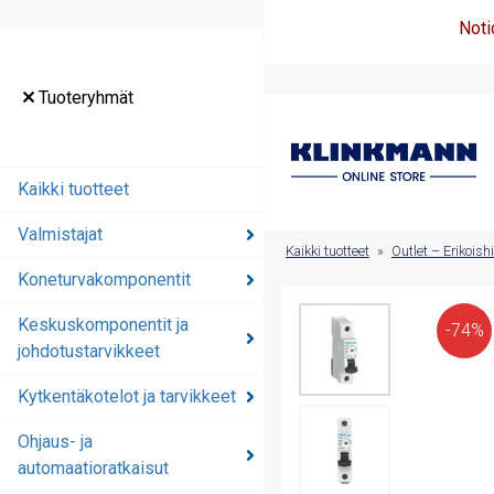
Noti
Tuoteryhmät
Tuoteryhmät
Kaikki tuotteet
Kaikki tuotteet
Valmistajat
Valmistajat
Kaikki tuotteet
»
Outlet – Erikoish
Koneturvakomponentit
Koneturvakomponentit
Keskuskomponentit ja
Keskuskomponentit ja
-74%
johdotustarvikkeet
johdotustarvikkeet
Kytkentäkotelot ja tarvikkeet
Kytkentäkotelot ja
tarvikkeet
Ohjaus- ja
automaatioratkaisut
Ohjaus- ja