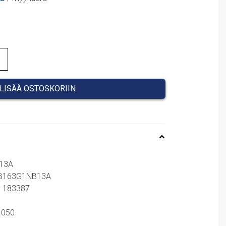
hinta
on:
12,00 €.
LISÄÄ OSTOSKORIIN
B13A
 NB163G1NB13A
: 183387
61050