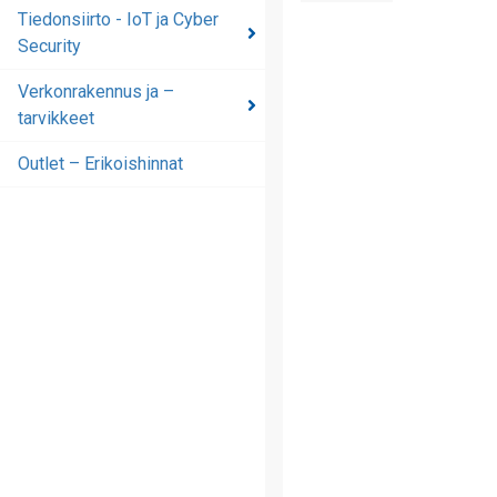
automaatioratkaisut
Tiedonsiirto - IoT ja Cyber
Security
Tiedonsiirto - IoT ja
Cyber Security
Verkonrakennus ja –
tarvikkeet
Verkonrakennus ja –
tarvikkeet
Outlet – Erikoishinnat
Outlet – Erikoishinnat