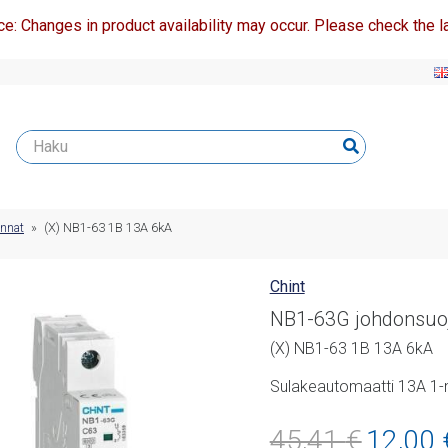
ce: Changes in product availability may occur. Please check the la
innat
»
(X) NB1-63 1B 13A 6kA
Chint
NB1-63G johdonsuoja
(X) NB1-63 1B 13A 6kA
Sulakeautomaatti 13A 1-
Alkuperäine
45,41
€
12,00