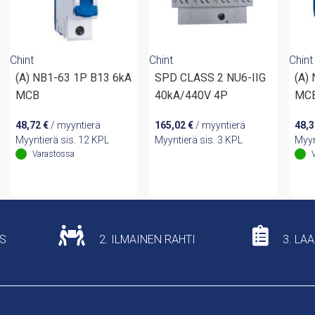
Chint
Chint
Chint
(A) NB1-63 1P B13 6kA
SPD CLASS 2 NU6-IIG
(A)
MCB
40kA/440V 4P
MC
48,72
€
/ myyntierä
165,02
€
/ myyntierä
48,
Myyntierä sis. 12 KPL
Myyntierä sis. 3 KPL
Myyn
Varastossa
US
2. ILMAINEN RAHTI
3. LA