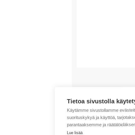
Saatat myös pitää..
Tietoa sivustolla käytet
Käytämme sivustollamme evästei
suorituskykyä ja käyttöä, tarjot
parantaaksemme ja räätälöidäksem
Lue lisää