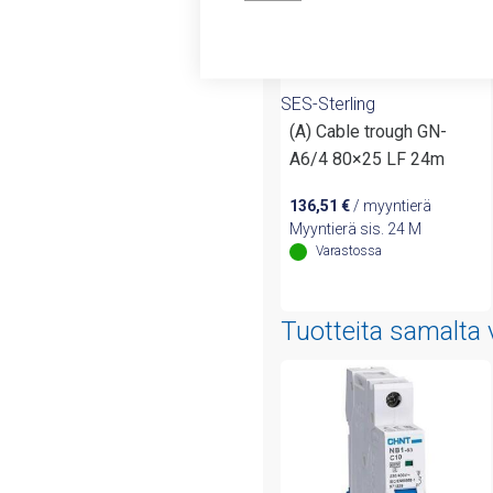
SES-Sterling
(A) Cable trough GN-
A6/4 80×25 LF 24m
136,51
€
/ myyntierä
Myyntierä sis. 24 M
Varastossa
Tuotteita samalta 