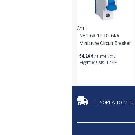
Chint
NB1-63 1P D2 6kA
Miniature Circuit Breaker
54,26
€
/ myyntierä
Myyntierä sis. 12 KPL
1. NOPEA TOIMIT