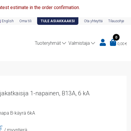
test estimate in the order confirmation.
English
Oma tili
TULE ASIAKKAAKSI
Ota yhteyttä
Tilausohje
0
Tuoteryhmät
Valmistaja
0,00
€
katkaisija 1-napainen, B13A, 6 kA
napa B-käyrä 6kA
n
Nykyinen
€
/ myyntierä