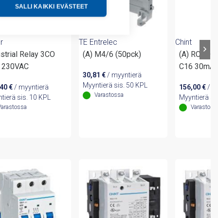
SALLI KAIKKI EVÄSTEET
r
TE Entrelec
Chint
strial Relay 3CO
(A) M4/6 (50pck)
(A) RCBO 
 230VAC
C16 30mA 
30,81
€
/ myyntierä
Myyntierä sis. 50 KPL
,40
€
/ myyntierä
156,00
€
/ m
Varastossa
tierä sis. 10 KPL
Myyntierä si
Varastossa
Varastoss