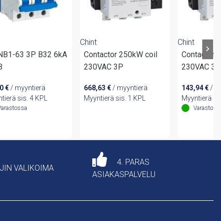
Chint
Chint
 NB1-63 3P B32 6kA
Contactor 250kW coil
Contactor 5
B
230VAC 3P
230VAC 3
30
€
/ myyntierä
668,63
€
/ myyntierä
143,94
€
/ m
tierä sis. 4 KPL
Myyntierä sis. 1 KPL
Myyntierä si
Varastossa
Varastoss
4. PARAS
AJIN VALIKOIMA
ASIAKASPALVELU