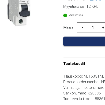
hinta
Myyntierä sis. 12 KPL
oli:
45,41 €.
Varastossa
Määrä
Määrä
Tuotekoodit
Tilauskoodi: NB163G1N
Product order number:
Valmistajan tuotenumero
Sähkönumero: 3208851
Tuotteen tullikoodi: 853