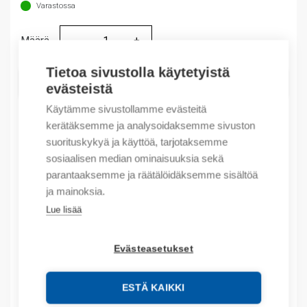
Varastossa
Määrä
Määrä
Tietoa sivustolla käytetyistä
LISÄÄ OSTOSKORIIN
evästeistä
Käytämme sivustollamme evästeitä
kerätäksemme ja analysoidaksemme sivuston
suorituskykyä ja käyttöä, tarjotaksemme
Tuotekoodit
sosiaalisen median ominaisuuksia sekä
parantaaksemme ja räätälöidäksemme sisältöä
Tilauskoodi: NP810X21BLACK
ja mainoksia.
Product order number: NP810X21BLACK
Lue lisää
Valmistajan tuotenumero: 578661
Tuotteen tullikoodi: 85389091
EAN: 16901800043864
Evästeasetukset
Lisätiedot
ESTÄ KAIKKI