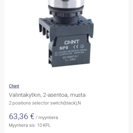
Chint
Valintakytkin, 2-asentoa, musta
2 positions selector switch(black),N
63,36
€
/ myyntierä
Myyntierä sis. 10 KPL