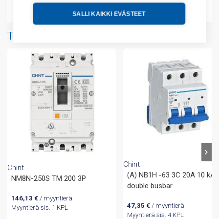
Liitteet
SALLI KAIKKI EVÄSTEET
Tuotteita samalta valmistajalta
Chint
Chint
(A) NB1H -63 3C 20A 10 kA
NM8N-250S TM 200 3P
double busbar
146,13
€
/ myyntierä
47,35
€
/ myyntierä
Myyntierä sis. 1 KPL
Myyntierä sis. 4 KPL