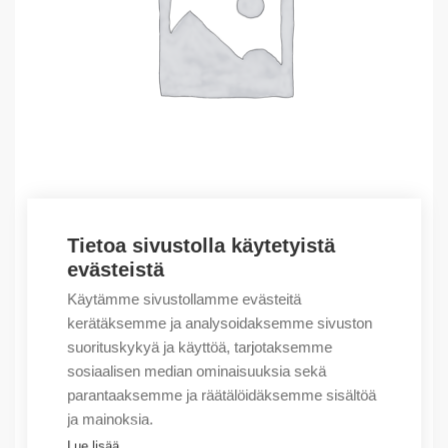
Tietoa sivustolla käytetyistä
Outlet – Erikoishinnat
evästeistä
(X) MINI CONTROL RELAY 230V50/60HZ
Käytämme sivustollamme evästeitä
5,32
€
/ myyntierä
kerätäksemme ja analysoidaksemme sivuston
suorituskykyä ja käyttöä, tarjotaksemme
Myyntierä sis. 1 kpl
sosiaalisen median ominaisuuksia sekä
Varastossa
parantaaksemme ja räätälöidäksemme sisältöä
ja mainoksia.
Määrä
Määrä
Lue lisää