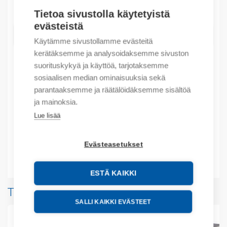
Määrä
Määrä
Tietoa sivustolla käytetyistä
evästeistä
LISÄÄ OSTOSKORIIN
Käytämme sivustollamme evästeitä
kerätäksemme ja analysoidaksemme sivuston
suorituskykyä ja käyttöä, tarjotaksemme
sosiaalisen median ominaisuuksia sekä
Tuotekoodit
parantaaksemme ja räätälöidäksemme sisältöä
ja mainoksia.
Tilauskoodi: 1SNA399072R0300
Lue lisää
Tuotteen tullikoodi: 85369010
EAN: 3472593990728
Evästeasetukset
Lisätiedot
ESTÄ KAIKKI
Tuotteita samalta valmistajalta
SALLI KAIKKI EVÄSTEET