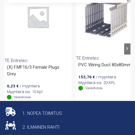
TE Entrelec
TE Entrelec
PVC Wiring Duct 80x80mm
(X) F.MF16/3 Female Plugs
Grey
153,76
€
/ myyntierä
Myyntierä sis. 20 KPL
0,23
€
/ myyntierä
Varastossa
Myyntierä sis. 10 kpl
Varastossa
1. NOPEA TOIMITUS
2. ILMAINEN RAHTI