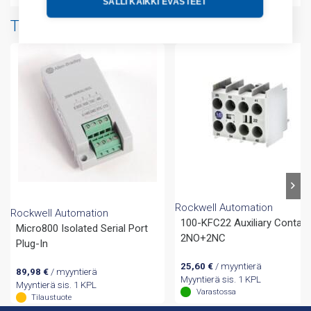
SALLI KAIKKI EVÄSTEET
Tuotteita samalta valmistajalta
Rockwell Automation
Rockwell Automation
100-KFC22 Auxiliary Contac
Micro800 Isolated Serial Port
2NO+2NC
Plug-In
25,60
€
/ myyntierä
89,98
€
/ myyntierä
Myyntierä sis. 1 KPL
Myyntierä sis. 1 KPL
Varastossa
Tilaustuote