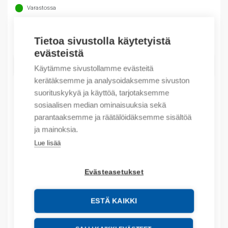
37,00 €.
26,98 €.
Varastossa
Määrä
Määrä
Tietoa sivustolla käytetyistä
evästeistä
LISÄÄ OSTOSKORIIN
Käytämme sivustollamme evästeitä
kerätäksemme ja analysoidaksemme sivuston
suorituskykyä ja käyttöä, tarjotaksemme
sosiaalisen median ominaisuuksia sekä
Tuotekoodit
parantaaksemme ja räätälöidäksemme sisältöä
ja mainoksia.
Tilauskoodi: T9191_AADVANCE
Lue lisää
Product order number: T9191_AADVANCE
Valmistajan tuotenumero: T9191
Evästeasetukset
Lisätiedot
ESTÄ KAIKKI
Liitteet