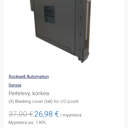
Rockwell Automation
Sensia
Peitelevy, korkea
(X) Blanking cover (tall) for I/O positi
Alkuperäinen
Nykyinen
37,00
€
26,98
€
/ myyntierä
hinta
hinta
Myyntierä sis. 1 KPL
oli:
on: