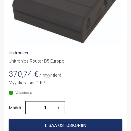
Unitronics
Unitronics Router B5 Europe
370,74
€
/ myyntierä
Myyntierä sis. 1 KPL
Varastossa
Määrä
Määrä
LISÄÄ OSTOSKORIIN