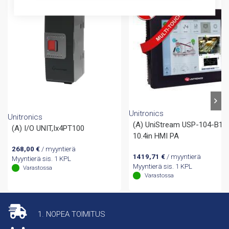
Unitronics
Unitronics
(A) UniStream USP-104-B10
(A) I/O UNIT,Ix4PT100
10.4in HMI PA
268,00
€
/ myyntierä
1419,71
€
/ myyntierä
Myyntierä sis. 1 KPL
Myyntierä sis. 1 KPL
Varastossa
Varastossa
1. NOPEA TOIMITUS