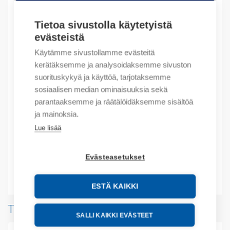
Tietoa sivustolla käytetyistä
evästeistä
Tuotekoodit
Käytämme sivustollamme evästeitä
Tilauskoodi: UCRSTB5EU
kerätäksemme ja analysoidaksemme sivuston
Product order number: UCRSTB5EU
suorituskykyä ja käyttöä, tarjotaksemme
Valmistajan tuotenumero: UCR-ST-B5-EU
sosiaalisen median ominaisuuksia sekä
Tuotteen tullikoodi: 85176200
parantaaksemme ja räätälöidäksemme sisältöä
ja mainoksia.
Kuvaus
Lue lisää
Lisätiedot
Evästeasetukset
Liitteet
ESTÄ KAIKKI
Tuotteita samalta valmistajalta
SALLI KAIKKI EVÄSTEET