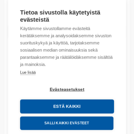
Tietoa sivustolla käytetyistä
Määrä
Määrä
evästeistä
Käytämme sivustollamme evästeitä
LISÄÄ OSTOSKORIIN
kerätäksemme ja analysoidaksemme sivuston
suorituskykyä ja käyttöä, tarjotaksemme
sosiaalisen median ominaisuuksia sekä
parantaaksemme ja räätälöidäksemme sisältöä
Tuotekoodit
ja mainoksia.
Lue lisää
Tilauskoodi: 004742
Product order number: 04742
Valmistajan tuotenumero: 0 047 42
Evästeasetukset
Tuotteen tullikoodi: 85364900
EAN: #N/A
ESTÄ KAIKKI
Kuvaus
SALLI KAIKKI EVÄSTEET
Lisätiedot