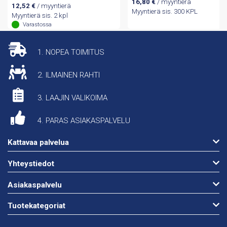
16,80
€
/ myyntierä
12,52
€
/ myyntierä
Myyntierä sis. 300 KPL
Myyntierä sis. 2 kpl
Varastossa
1. NOPEA TOIMITUS
2. ILMAINEN RAHTI
3. LAAJIN VALIKOIMA
4. PARAS ASIAKASPALVELU
Kattavaa palvelua
Yhteystiedot
Asiakaspalvelu
Tuotekategoriat