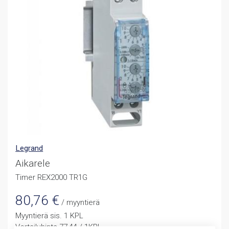
Legrand
Aikarele
Timer REX2000 TR1G
80,76
€
/ myyntierä
Myyntierä sis. 1 KPL
Vertailuhinta 77,44 / 1KPL