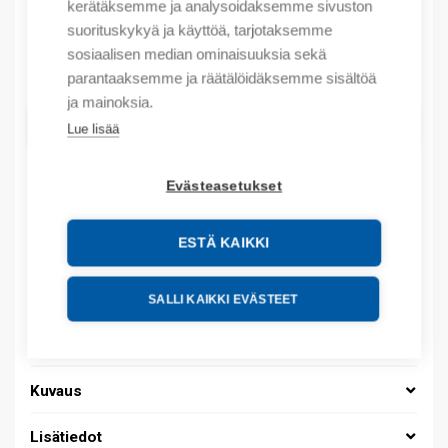
kerätäksemme ja analysoidaksemme sivuston
Myyntierä sis. 500 KPL
suorituskykyä ja käyttöä, tarjotaksemme
sosiaalisen median ominaisuuksia sekä
Määrä
Määrä
parantaaksemme ja räätälöidäksemme sisältöä
ja mainoksia.
LISÄÄ OSTOSKORIIN
Lue lisää
Evästeasetukset
Tuotekoodit
ESTÄ KAIKKI
Tilauskoodi: 037000020044
Product order number: 037000020044
SALLI KAIKKI EVÄSTEET
Valmistajan tuotenumero: 037000020044
Tuotteen tullikoodi: 39269097
Kuvaus
Lisätiedot