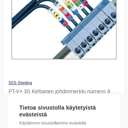
SES-Sterling
PT-V+ 30 Keltainen johdinmerkki numero 4
Ring Marker PT-V+30 no 4 reel 500 yellow
Tietoa sivustolla käytetyistä
Värikoodattu johdinmerkki johtimen ympärille rullassa
evästeistä
11,25
€
Käytämme sivustollamme evästeitä
/ myyntierä