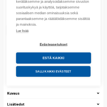
kerätäksemme ja analysoidaksemme sivuston
Myyntierä sis. 500 KPL
suorituskykyä ja käyttöä, tarjotaksemme
sosiaalisen median ominaisuuksia sekä
Määrä
Määrä
parantaaksemme ja räätälöidäksemme sisältöä
ja mainoksia.
LISÄÄ OSTOSKORIIN
Lue lisää
Evästeasetukset
Tuotekoodit
ESTÄ KAIKKI
Tilauskoodi: 037000020043
Product order number: 037000020043
SALLI KAIKKI EVÄSTEET
Valmistajan tuotenumero: 037000020043
Tuotteen tullikoodi: 39269097
Kuvaus
Lisätiedot