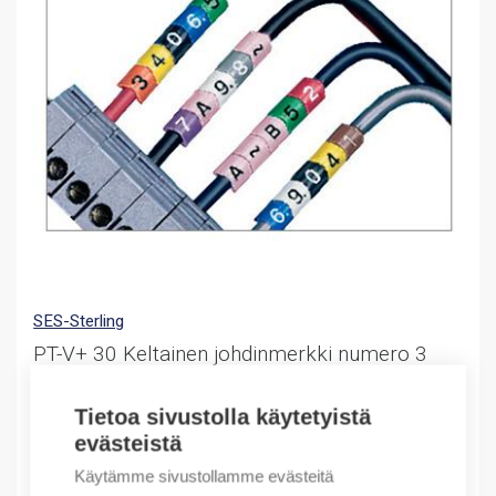
SES-Sterling
PT-V+ 30 Keltainen johdinmerkki numero 3
Ring Marker PT-V+30 no 3 reel 500 yellow
Tietoa sivustolla käytetyistä
Värikoodattu johdinmerkki johtimen ympärille rullassa
evästeistä
11,25
€
Käytämme sivustollamme evästeitä
/ myyntierä