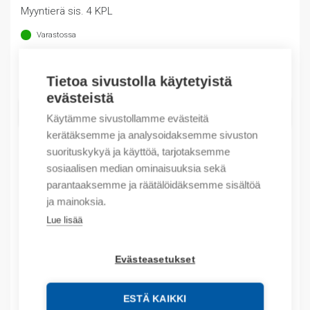
Myyntierä sis. 4 KPL
Varastossa
Määrä
Määrä
Tietoa sivustolla käytetyistä
evästeistä
LISÄÄ OSTOSKORIIN
Käytämme sivustollamme evästeitä
kerätäksemme ja analysoidaksemme sivuston
suorituskykyä ja käyttöä, tarjotaksemme
sosiaalisen median ominaisuuksia sekä
Tuotekoodit
parantaaksemme ja räätälöidäksemme sisältöä
ja mainoksia.
Tilauskoodi: NB1H633NB6AD
Lue lisää
Product order number: NB1H633NB6AD
Valmistajan tuotenumero: 179863
Evästeasetukset
Kuvaus
ESTÄ KAIKKI