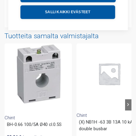
Lisätiedot
SALLI KAIKKI EVÄSTEET
Liitteet
Tuotteita samalta valmistajalta
Chint
Chint
(X) NB1H -63 3B 13A 10 kA
BH-0.66 100/5A Ø40 cl.0.5S
double busbar