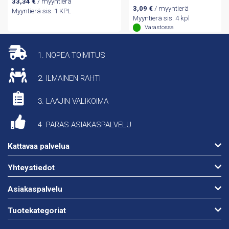
33,34
€
/ myyntierä
3,09
€
/ myyntierä
Myyntierä sis. 1 KPL
Myyntierä sis. 4 kpl
Varastossa
1. NOPEA TOIMITUS
2. ILMAINEN RAHTI
3. LAAJIN VALIKOIMA
4. PARAS ASIAKASPALVELU
Kattavaa palvelua
Yhteystiedot
Asiakaspalvelu
Tuotekategoriat