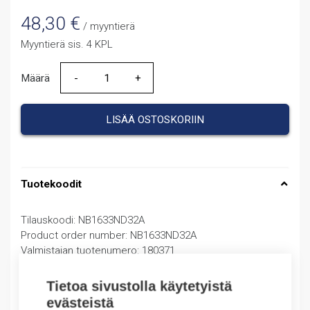
48,30
€
/ myyntierä
Myyntierä sis. 4 KPL
Määrä
Määrä
LISÄÄ OSTOSKORIIN
Tuotekoodit
Tilauskoodi: NB1633ND32A
Product order number: NB1633ND32A
Valmistajan tuotenumero: 180371
Sähkönumero: 3207589
Tuotteen tullikoodi: 85362010
Tietoa sivustolla käytetyistä
EAN: 16925808306288
evästeistä