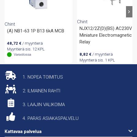
Chint
Chint
NJX12/2Z(D)(BS) AC230V
(A) NB1-63 1P B13 6kA MCB
Miniature Electromagnetic
Relay
48,72
€
/ myyntierä
Myyntierä sis. 12 KPL
8,82
€
/ myyntierä
Varastossa
Myyntierä sis. 1 KPL
1. NOPEA TOIMITUS
2. ILMAINEN RAHTI
3. LAAJIN VALIKOIMA
4. PARAS ASIAKASPALVELU
Kattavaa palvelua