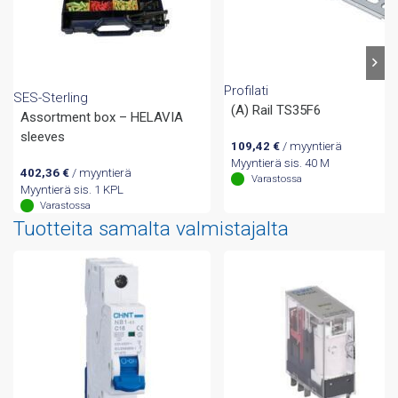
Profilati
SES-Sterling
(A) Rail TS35F6
Assortment box – HELAVIA
sleeves
109,42
€
/ myyntierä
Myyntierä sis. 40 M
402,36
€
/ myyntierä
Varastossa
Myyntierä sis. 1 KPL
Varastossa
Tuotteita samalta valmistajalta