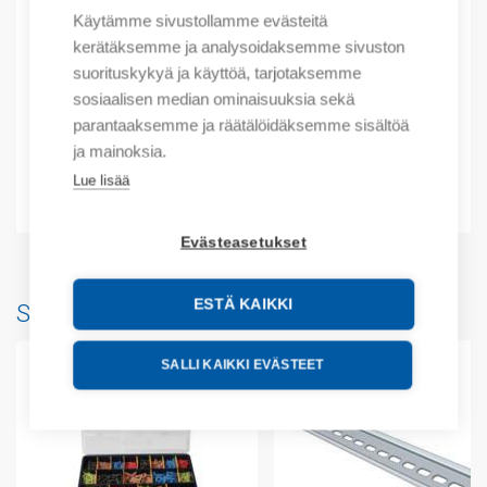
Käytämme sivustollamme evästeitä
Kuvaus
kerätäksemme ja analysoidaksemme sivuston
suorituskykyä ja käyttöä, tarjotaksemme
Lisätiedot
sosiaalisen median ominaisuuksia sekä
parantaaksemme ja räätälöidäksemme sisältöä
Tekniset tiedot
ja mainoksia.
Lue lisää
Liitteet
Evästeasetukset
ESTÄ KAIKKI
Saatat myös pitää...
SALLI KAIKKI EVÄSTEET