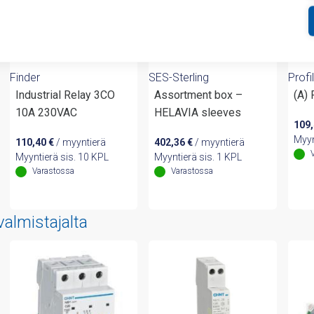
Finder
SES-Sterling
Profil
Industrial Relay 3CO
Assortment box –
(A)
10A 230VAC
HELAVIA sleeves
109
Myyn
110,40
€
/ myyntierä
402,36
€
/ myyntierä
Myyntierä sis. 10 KPL
Myyntierä sis. 1 KPL
Varastossa
Varastossa
valmistajalta