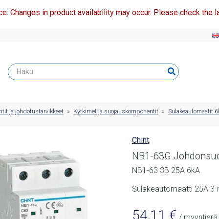
ce: Changes in product availability may occur. Please check the la
t ja johdotustarvikkeet
»
Kytkimet ja suojauskomponentit
»
Sulakeautomaatit 
Chint
NB1-63G Johdonsuoj
NB1-63 3B 25A 6kA
Sulakeautomaatti 25A 3-
54,11
€
/ myyntierä