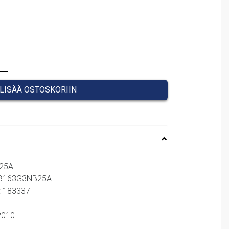
LISÄÄ OSTOSKORIIN
B25A
 NB163G3NB25A
: 183337
62010