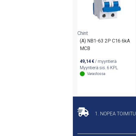
Chint
(A) NB1-63 2P C16 6kA
MCB
49,14
€
/ myyntierä
Myyntierä sis. 6 KPL
Varastossa
1. NOPEA TOIMIT