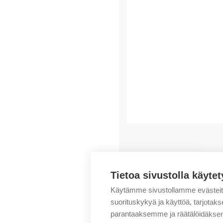
Saatat myös pitää..
Tietoa sivustolla käytet
Käytämme sivustollamme evästei
suorituskykyä ja käyttöä, tarjot
parantaaksemme ja räätälöidäksem