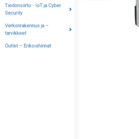
automaatioratkaisut
Tiedonsiirto - IoT ja Cyber
Security
Tiedonsiirto - IoT ja
Cyber Security
Verkonrakennus ja –
tarvikkeet
Verkonrakennus ja –
tarvikkeet
Outlet – Erikoishinnat
Outlet – Erikoishinnat