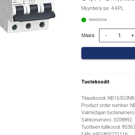
Myyntierä sis. 4 KPL
Varastossa
Määrä
Määrä
Tuotekoodit
Tilauskoodi: NB163G3N
Product order number:
Valmistajan tuotenumero
Sähkönumero: 3208892
Tuotteen tullikoodi: 853
EAN: 6901800721116