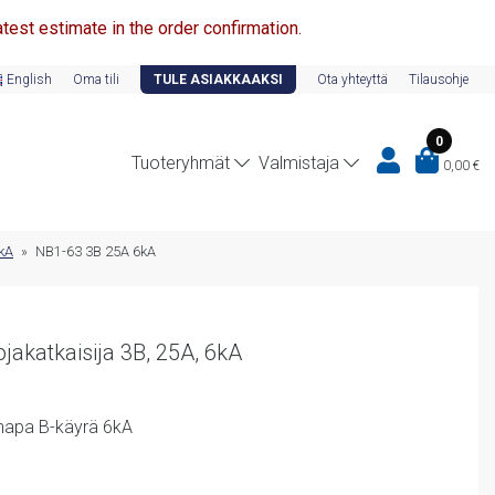
test estimate in the order confirmation.
English
Oma tili
TULE ASIAKKAAKSI
Ota yhteyttä
Tilausohje
0
Tuoteryhmät
Valmistaja
0,00
€
6kA
»
NB1-63 3B 25A 6kA
akatkaisija 3B, 25A, 6kA
napa B-käyrä 6kA