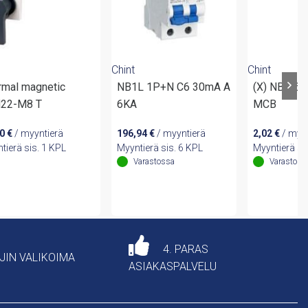
Chint
Chint
rmal magnetic
NB1L 1P+N C6 30mA A
(X) NB1-63
22-M8 T
6KA
MCB
70
€
/ myyntierä
196,94
€
/ myyntierä
2,02
€
/ myyn
tierä sis. 1 KPL
Myyntierä sis. 6 KPL
Myyntierä sis
Varastossa
Varastoss
4. PARAS
AJIN VALIKOIMA
ASIAKASPALVELU