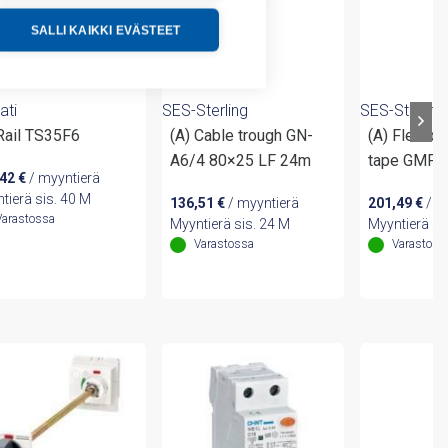
SALLI KAIKKI EVÄSTEET
ati
SES-Sterling
SES-Sterling
 Rail TS35F6
(A) Cable trough GN-
(A) Flexibl
A6/4 80×25 LF 24m
tape GMF 
,42
€
/ myyntierä
tierä sis. 40 M
136,51
€
/ myyntierä
201,49
€
/ m
Varastossa
Myyntierä sis. 24 M
Myyntierä si
Varastossa
Varastoss