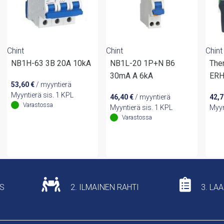
Chint
Chint
Chint
NB1H-63 3B 20A 10kA
NB1L-20 1P+N B6
The
30mA A 6kA
ERH
53,60
€
/ myyntierä
Myyntierä sis. 1 KPL
46,40
€
/ myyntierä
42,
Varastossa
Myyntierä sis. 1 KPL
Myyn
Varastossa
US
2. ILMAINEN RAHTI
3. LA