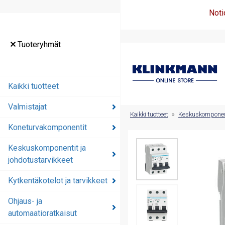
Noti
Tuoteryhmät
Tuoteryhmät
Kaikki tuotteet
Kaikki tuotteet
Valmistajat
Valmistajat
Kaikki tuotteet
»
Keskuskomponenti
Koneturvakomponentit
Koneturvakomponentit
Keskuskomponentit ja
Keskuskomponentit ja
johdotustarvikkeet
johdotustarvikkeet
Kytkentäkotelot ja tarvikkeet
Kytkentäkotelot ja
tarvikkeet
Ohjaus- ja
automaatioratkaisut
Ohjaus- ja