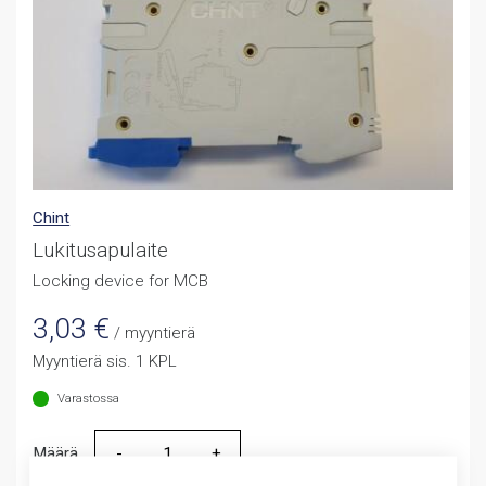
Chint
Lukitusapulaite
Locking device for MCB
3,03
€
/ myyntierä
Myyntierä sis. 1 KPL
Varastossa
Määrä
Määrä