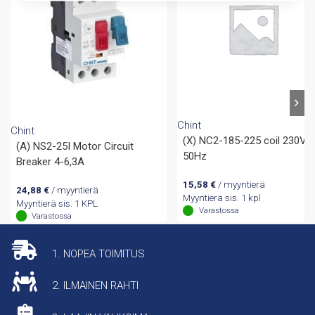
Chint
Chint
(X) NC2-185-225 coil 230V
(A) NS2-25I Motor Circuit
50Hz
Breaker 4-6,3A
15,58
€
/ myyntierä
24,88
€
/ myyntierä
Myyntierä sis. 1 kpl
Myyntierä sis. 1 KPL
Varastossa
Varastossa
1. NOPEA TOIMITUS
2. ILMAINEN RAHTI