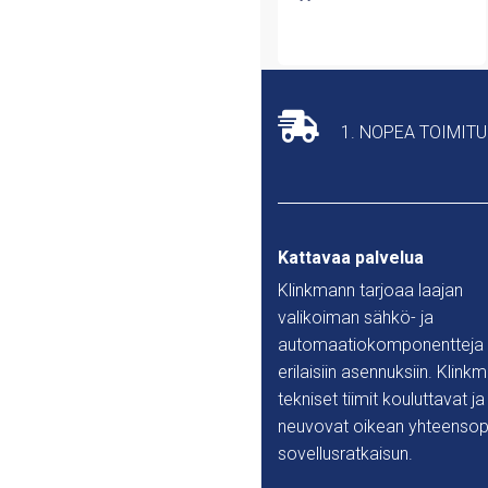
1. NOPEA TOIMIT
Kattavaa palvelua
Klinkmann tarjoaa laajan
valikoiman sähkö- ja
automaatiokomponentteja
erilaisiin asennuksiin. Klink
tekniset tiimit kouluttavat ja
neuvovat oikean yhteensop
sovellusratkaisun.