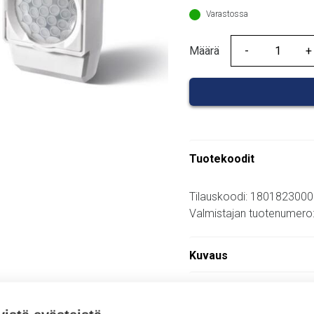
71,57 €.
Varastossa
Määrä
Määrä
Tuotekoodit
Tilauskoodi: 180182300
Valmistajan tuotenumero
Kuvaus
Lisätiedot