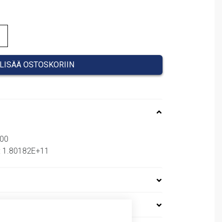
55,67 €.
LISÄÄ OSTOSKORIIN
000
: 1.80182E+11