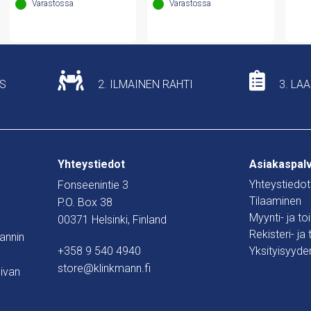
Varastossa
Varastossa
US
2. ILMAINEN RAHTI
3. LA
Yhteystiedot
Asiakaspal
Yhteystiedot
Fonseenintie 3
Tilaaminen
P.O. Box 38
Myynti- ja t
00371 Helsinki, Finland
Rekisteri- ja
mannin
+358 9 540 4940
Yksityisyyde
store@klinkmann.fi
ivan