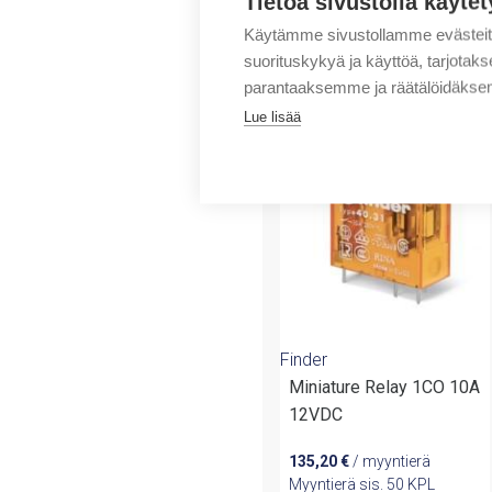
Tietoa sivustolla käytet
Käytämme sivustollamme evästei
suorituskykyä ja käyttöä, tarjot
parantaaksemme ja räätälöidäksem
Tuotteita samalta 
Lue lisää
Finder
Miniature Relay 1CO 10A
12VDC
135,20
€
/ myyntierä
Myyntierä sis. 50 KPL