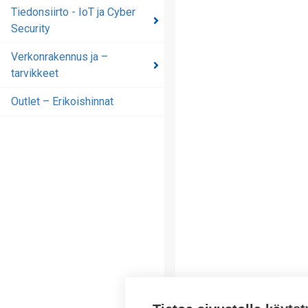
automaatioratkaisut
Tiedonsiirto - IoT ja Cyber
Security
Tiedonsiirto - IoT ja
Cyber Security
Verkonrakennus ja –
tarvikkeet
Verkonrakennus ja –
tarvikkeet
Outlet – Erikoishinnat
Outlet – Erikoishinnat