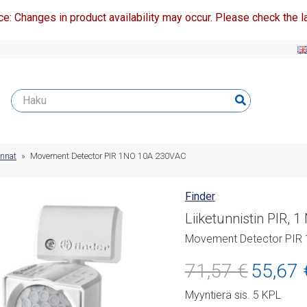
ce: Changes in product availability may occur. Please check the la
innat
»
Movement Detector PIR 1NO 10A 230VAC
Finder
Liiketunnistin PIR, 
Movement Detector PIR
Alkuperäine
71,57
€
55,67
hinta
Myyntierä sis. 5 KPL
oli: