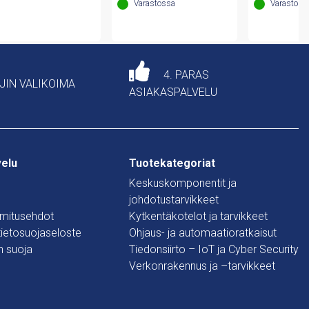
Varastossa
Varastoss
4. PARAS
AJIN VALIKOIMA
ASIAKASPALVELU
velu
Tuotekategoriat
Keskuskomponentit ja
johdotustarvikkeet
oimitusehdot
Kytkentäkotelot ja tarvikkeet
 tietosuojaseloste
Ohjaus- ja automaatioratkaisut
n suoja
Tiedonsiirto – IoT ja Cyber Security
Verkonrakennus ja –tarvikkeet