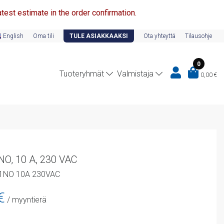
test estimate in the order confirmation.
English
Oma tili
TULE ASIAKKAAKSI
Ota yhteyttä
Tilausohje
0
Tuoteryhmät
Valmistaja
0,00
€
1 NO, 10 A, 230 VAC
 1NO 10A 230VAC
n
Nykyinen
€
/ myyntierä
hinta
on: