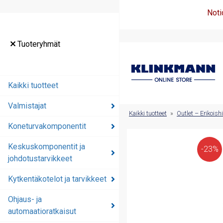
Noti
Tuoteryhmät
Tuoteryhmät
Kaikki tuotteet
Kaikki tuotteet
Valmistajat
Valmistajat
Kaikki tuotteet
»
Outlet – Erikoish
Koneturvakomponentit
Koneturvakomponentit
Keskuskomponentit ja
Keskuskomponentit ja
-23%
johdotustarvikkeet
johdotustarvikkeet
Kytkentäkotelot ja tarvikkeet
Kytkentäkotelot ja
tarvikkeet
Ohjaus- ja
automaatioratkaisut
Ohjaus- ja