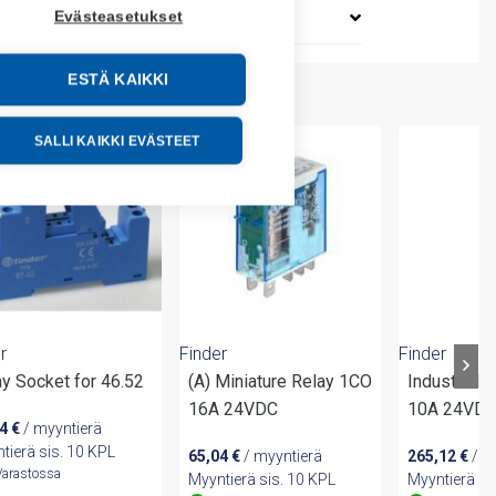
Evästeasetukset
ESTÄ KAIKKI
SALLI KAIKKI EVÄSTEET
r
Finder
Finder
y Socket for 46.52
(A) Miniature Relay 1CO
Industrial 
16A 24VDC
10A 24VD
44
€
/ myyntierä
tierä sis. 10 KPL
65,04
€
/ myyntierä
265,12
€
/ m
Varastossa
Myyntierä sis. 10 KPL
Myyntierä si