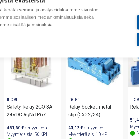
yistä evästeistä
Liitteet
tä kerätäksemme ja analysoidaksemme sivuston
aksemme sosiaalisen median ominaisuuksia sekä
me sisältöä ja mainoksia.
valmistajalta
Finder
Finder
Finde
Safety Relay 2CO 8A
Relay Socket, metal
Rela
24VDC AgNi IP67
clip (55.32/34)
51,
Myyn
481,60
€
/ myyntierä
43,12
€
/ myyntierä
Myyntierä sis. 50 KPL
Myyntierä sis. 10 KPL