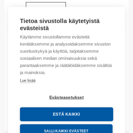
Määrä
Määrä
Tietoa sivustolla käytetyistä
LISÄÄ OSTOSKORIIN
evästeistä
Käytämme sivustollamme evästeitä
kerätäksemme ja analysoidaksemme sivuston
suorituskykyä ja käyttöä, tarjotaksemme
Tuotekoodit
sosiaalisen median ominaisuuksia sekä
parantaaksemme ja räätälöidäksemme sisältöä
Tilauskoodi: 2085OW8
ja mainoksia.
Valmistajan tuotenumero: 2085-OW8
Lue lisää
Tuotteen tullikoodi: 8538909999
EAN: 10885630082322
Evästeasetukset
Lisätiedot
ESTÄ KAIKKI
Liitteet
SALLI KAIKKI EVÄSTEET