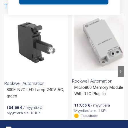
Tuotteita samalta valmistajalta
Rockwell Automation
Rockwell Automation
Micro800 Memory Module
800F-N7G LED Lamp 240V AC,
With RTC Plug-In
green
117,05
€
/ myyntierä
134,60
€
/ myyntierä
Myyntierä sis. 1 KPL
Myyntierä sis. 10 KPL
Tilaustuote