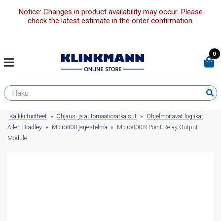
Notice: Changes in product availability may occur. Please
check the latest estimate in the order confirmation.
0
Kaikki tuotteet
»
Ohjaus- ja automaatioratkaisut
»
Ohjelmoitavat logiikat
Allen Bradley
»
Micro800 järjestelmä
»
Micro800 8 Point Relay Output
Module