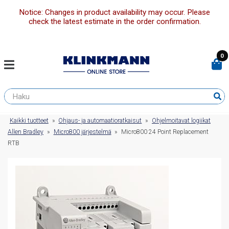
Notice: Changes in product availability may occur. Please
check the latest estimate in the order confirmation.
0
Kaikki tuotteet
»
Ohjaus- ja automaatioratkaisut
»
Ohjelmoitavat logiikat
Allen Bradley
»
Micro800 järjestelmä
»
Micro800 24 Point Replacement
RTB