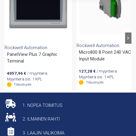
Rockwell Automation
Rockwell Automation
Micro800 8 Point 240 VAC
PanelView Plus 7 Graphic
Input Module
Terminal
127,28
€
/ myyntierä
4057,96
€
/ myyntierä
Myyntierä sis. 1 KPL
Myyntierä sis. 1 KPL
Tilaustuote
Tilaustuote
1. NOPEA TOIMITUS
2. ILMAINEN RAHTI
3. LAAJIN VALIKOIMA