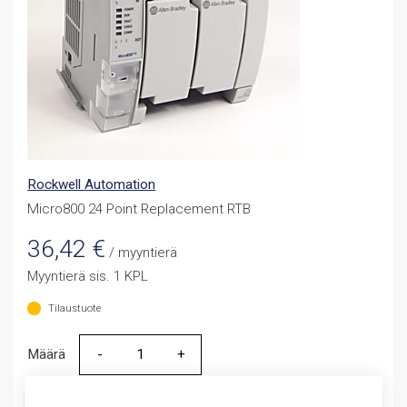
Rockwell Automation
Micro800 24 Point Replacement RTB
36,42
€
/ myyntierä
Myyntierä sis. 1 KPL
Tilaustuote
Määrä
Määrä