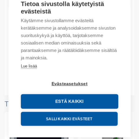
LISÄÄ OSTOSKORIIN
Tietoa sivustolla käytetyistä
evästeistä
Käytämme sivustollamme evästeitä
kerätäksemme ja analysoidaksemme sivuston
Tuotekoodit
suorituskykyä ja käyttöä, tarjotaksemme
sosiaalisen median ominaisuuksia sekä
Tilauskoodi: 2080RPL24RTB
parantaaksemme ja räätälöidäksemme sisältöä
Valmistajan tuotenumero: 2080-RPL24RTB
ja mainoksia.
Tuotteen tullikoodi: 85366990
EAN: 00885630582887
Lue lisää
Lisätiedot
Evästeasetukset
ESTÄ KAIKKI
Tuotteita samalta valmistajalta
SALLI KAIKKI EVÄSTEET