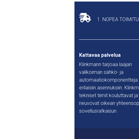
1. NOPEA TOIMIT
Kattavaa palvelua
Klinkmann tarjoaa laajan
valikoiman sähkö- ja
automaatiokomponentteja
erilaisiin asennuksiin. Klink
tekniset tiimit kouluttavat ja
neuvovat oikean yhteensop
sovellusratkaisun.