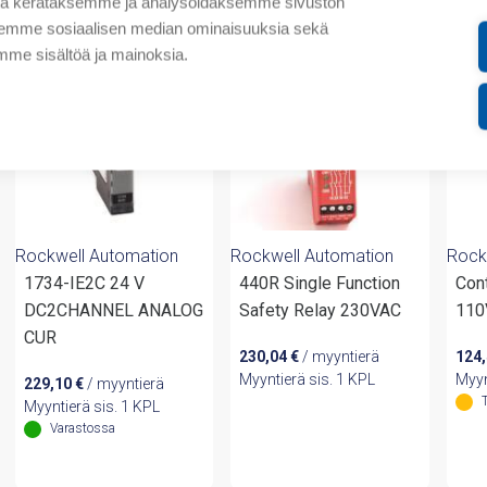
valmistajalta
tä kerätäksemme ja analysoidaksemme sivuston
aksemme sosiaalisen median ominaisuuksia sekä
me sisältöä ja mainoksia.
Rockwell Automation
Rockwell Automation
Rock
1734-IE2C 24 V
440R Single Function
Con
DC2CHANNEL ANALOG
Safety Relay 230VAC
110
CUR
230,04
€
/ myyntierä
124
Myyntierä sis. 1 KPL
Myyn
229,10
€
/ myyntierä
Myyntierä sis. 1 KPL
Varastossa