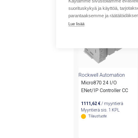
Tuotteita samalta 
Käytämme sivustollamme evästei
suorituskykyä ja käyttöä, tarjot
parantaaksemme ja räätälöidäksem
Lue lisää
Rockwell Automation
Micro870 24 I/O
ENet/IP Controller CC
1111,62
€
/ myyntierä
Myyntierä sis. 1 KPL
Tilaustuote