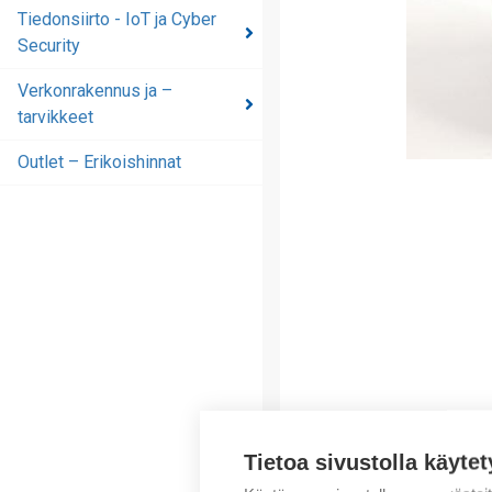
automaatioratkaisut
Tiedonsiirto - IoT ja Cyber
Security
Tiedonsiirto - IoT ja
Cyber Security
Verkonrakennus ja –
tarvikkeet
Verkonrakennus ja –
tarvikkeet
Outlet – Erikoishinnat
Outlet – Erikoishinnat
Tietoa sivustolla käytet