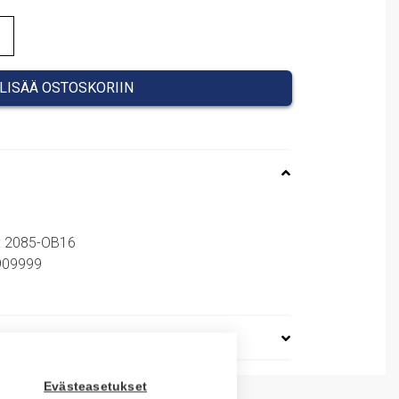
LISÄÄ OSTOSKORIIN
: 2085-OB16
8909999
Evästeasetukset