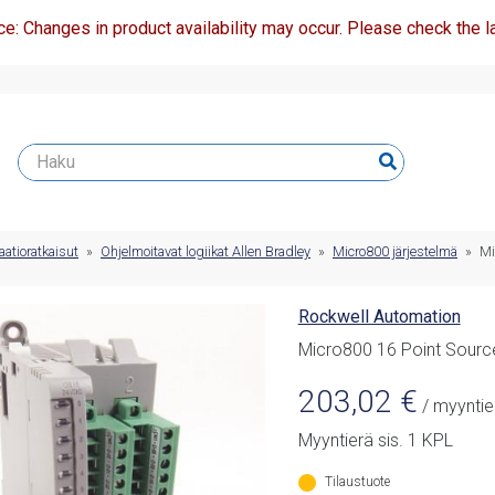
ce: Changes in product availability may occur. Please check the la
atioratkaisut
»
Ohjelmoitavat logiikat Allen Bradley
»
Micro800 järjestelmä
»
Mi
Rockwell Automation
Micro800 16 Point Sourc
203,02
€
/ myyntie
Myyntierä sis. 1 KPL
Tilaustuote