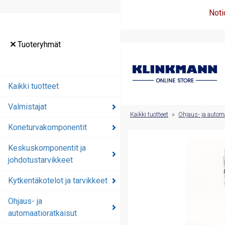
Noti
Tuoteryhmät
Tuoteryhmät
Kaikki tuotteet
Kaikki tuotteet
Valmistajat
Valmistajat
Kaikki tuotteet
»
Ohjaus- ja automa
Koneturvakomponentit
Koneturvakomponentit
Keskuskomponentit ja
Keskuskomponentit ja
johdotustarvikkeet
johdotustarvikkeet
Kytkentäkotelot ja tarvikkeet
Kytkentäkotelot ja
tarvikkeet
Ohjaus- ja
automaatioratkaisut
Ohjaus- ja