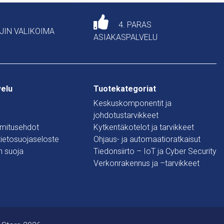
4. PARAS
AJIN VALIKOIMA
ASIAKASPALVELU
velu
Tuotekategoriat
Keskuskomponentit ja
johdotustarvikkeet
oimitusehdot
Kytkentäkotelot ja tarvikkeet
 tietosuojaseloste
Ohjaus- ja automaatioratkaisut
n suoja
Tiedonsiirto – IoT ja Cyber Security
Verkonrakennus ja –tarvikkeet