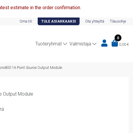
test estimate in the order confirmation.
Oma tili
TULE ASIAKKAAKSI
Ota yhteyttä
Tilausohje
0
Tuoteryhmät
Valmistaja
0,00
€
cro800 16 Point Source Output Module
e Output Module
rä