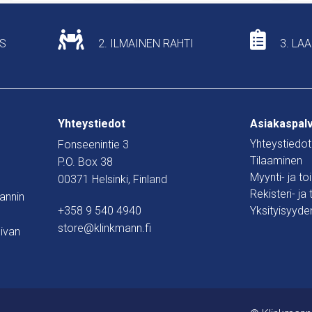
US
2. ILMAINEN RAHTI
3. LA
Yhteystiedot
Asiakaspal
Yhteystiedot
Fonseenintie 3
Tilaaminen
P.O. Box 38
Myynti- ja t
00371 Helsinki, Finland
Rekisteri- ja
mannin
+358 9 540 4940
Yksityisyyde
store@klinkmann.fi
ivan