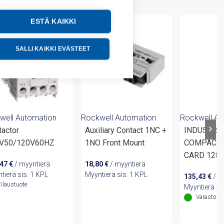
ESTÄ KAIKKI
SALLI KAIKKI EVÄSTEET
well Automation
Rockwell Automation
Rockwell Au
tactor
Auxiliary Contact 1NC +
INDUSTRI
V50/120V60HZ
1NO Front Mount
COMPACT
CARD 128
,47
€
/ myyntierä
18,80
€
/ myyntierä
tierä sis. 1 KPL
Myyntierä sis. 1 KPL
135,43
€
/ m
Tilaustuote
Myyntierä si
Varastoss