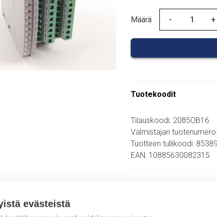
Määrä
Määrä
Tuotekoodit
Tilauskoodi: 2085OB16
Valmistajan tuotenumero
Tuotteen tullikoodi: 853
EAN: 10885630082315
Lisätiedot
yistä evästeistä