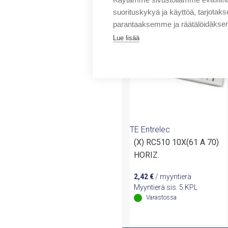
Tuotteita samalta 
suorituskykyä ja käyttöä, tarjot
parantaaksemme ja räätälöidäksem
Lue lisää
TE Entrelec
(X) RC510 10X(61 A 70)
HORIZ.
2,42
€
/ myyntierä
Myyntierä sis. 5 KPL
Varastossa