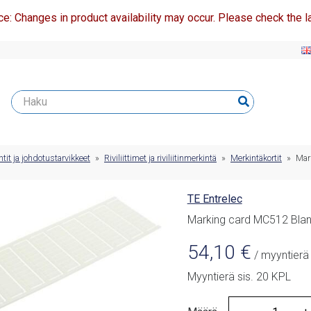
ce: Changes in product availability may occur. Please check the la
t ja johdotustarvikkeet
»
Riviliittimet ja riviliitinmerkintä
»
Merkintäkortit
»
Mar
TE Entrelec
Marking card MC512 Bla
54,10
€
/ myyntierä
Myyntierä sis. 20 KPL