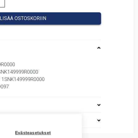
LISÄÄ OSTOSKORIIN
99R0000
 1SNK149999R0000
o: 1SNK149999R0000
69097
Evästeasetukset