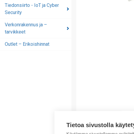
automaatioratkaisut
Tiedonsiirto - IoT ja Cyber
Security
Tiedonsiirto - IoT ja
Cyber Security
Verkonrakennus ja –
tarvikkeet
Verkonrakennus ja –
tarvikkeet
Outlet – Erikoishinnat
Outlet – Erikoishinnat
Tietoa sivustolla käytet
Käytämme sivustollamme evästei