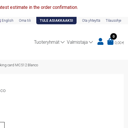
test estimate in the order confirmation.
English
Oma tili
TULE ASIAKKAAKSI
Ota yhteyttä
Tilausohje
0
Tuoteryhmät
Valmistaja
0,00
€
king card MC512 Blanco
nco