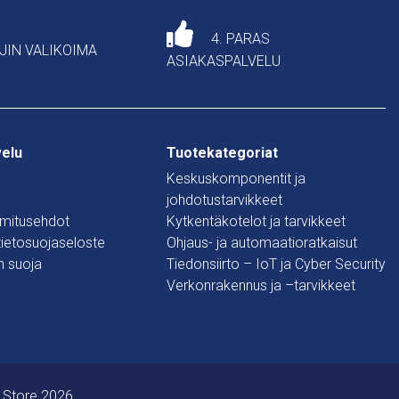
4. PARAS
AJIN VALIKOIMA
ASIAKASPALVELU
velu
Tuotekategoriat
Keskuskomponentit ja
johdotustarvikkeet
oimitusehdot
Kytkentäkotelot ja tarvikkeet
 tietosuojaseloste
Ohjaus- ja automaatioratkaisut
n suoja
Tiedonsiirto – IoT ja Cyber Security
Verkonrakennus ja –tarvikkeet
 Store 2026