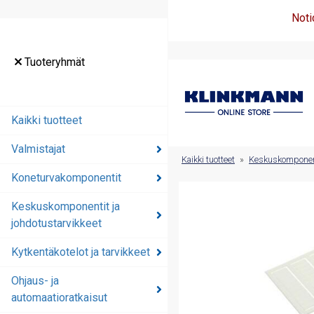
Noti
Tuoteryhmät
Tuoteryhmät
Kaikki tuotteet
Kaikki tuotteet
Valmistajat
Valmistajat
Kaikki tuotteet
»
Keskuskomponenti
Koneturvakomponentit
Koneturvakomponentit
Keskuskomponentit ja
Keskuskomponentit ja
johdotustarvikkeet
johdotustarvikkeet
Kytkentäkotelot ja tarvikkeet
Kytkentäkotelot ja
tarvikkeet
Ohjaus- ja
automaatioratkaisut
Ohjaus- ja