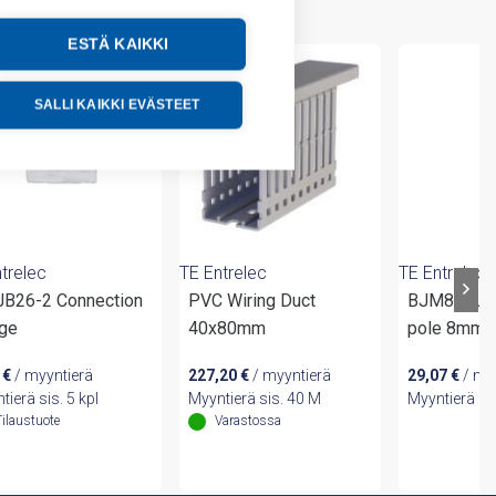
ESTÄ KAIKKI
SALLI KAIKKI EVÄSTEET
trelec
TE Entrelec
TE Entrelec
 JB26-2 Connection
PVC Wiring Duct
BJM8-3 Ju
dge
40x80mm
pole 8mm
0
€
/ myyntierä
227,20
€
/ myyntierä
29,07
€
/ my
tierä sis. 5 kpl
Myyntierä sis. 40 M
Myyntierä si
Tilaustuote
Varastossa