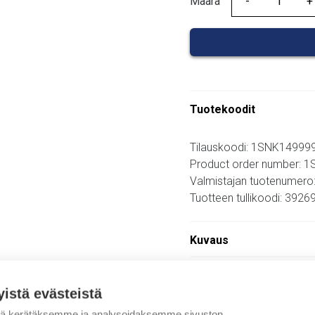
Määrä
Määrä
Tuotekoodit
Tilauskoodi: 1SNK1499
Product order number:
Valmistajan tuotenumer
Tuotteen tullikoodi: 392
Kuvaus
Lisätiedot
yistä evästeistä
tä kerätäksemme ja analysoidaksemme sivuston