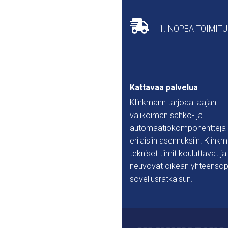
1. NOPEA TOIMIT
Kattavaa palvelua
Klinkmann tarjoaa laajan
valikoiman sähkö- ja
automaatiokomponentteja
erilaisiin asennuksiin. Klink
tekniset tiimit kouluttavat ja
neuvovat oikean yhteensop
sovellusratkaisun.