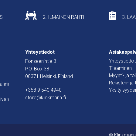
US
2. ILMAINEN RAHTI
3. LA
Yhteystiedot
Asiakaspal
Yhteystiedot
Fonseenintie 3
Tilaaminen
P.O. Box 38
Myynti- ja t
00371 Helsinki, Finland
Rekisteri- ja
mannin
+358 9 540 4940
Yksityisyyde
store@klinkmann.fi
ivan
© Klinkmann