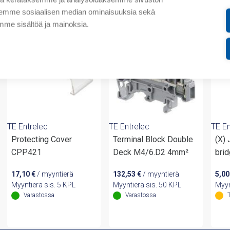
valmistajalta
aksemme sosiaalisen median ominaisuuksia sekä
me sisältöä ja mainoksia.
TE Entrelec
TE Entrelec
TE En
Protecting Cover
Terminal Block Double
(X)
CPP421
Deck M4/6.D2 4mm²
bri
17,10
€
/ myyntierä
132,53
€
/ myyntierä
5,0
Myyntierä sis. 5 KPL
Myyntierä sis. 50 KPL
Myyn
Varastossa
Varastossa