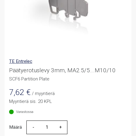
TE Entrelec
Päätyerotuslevy 3mm, MA2.5/5....M10/10
SCF6 Partition Plate
7,62
€
/ myyntierä
Myyntierä sis. 20 KPL
Varastossa
Määrä
Määrä