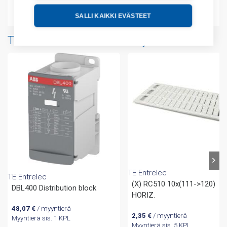
Liitteet
SALLI KAIKKI EVÄSTEET
Tuotteita samalta valmistajalta
TE Entrelec
TE Entrelec
(X) RC510 10x(111->120)
DBL400 Distribution block
HORIZ.
48,07
€
/ myyntierä
2,35
€
/ myyntierä
Myyntierä sis. 1 KPL
Myyntierä sis. 5 KPL