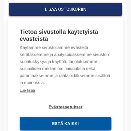
LISÄÄ OSTOSKORIIN
Tietoa sivustolla käytetyistä
Tuotekoodit
evästeistä
Käytämme sivustollamme evästeitä
Tilauskoodi: 1SNA118707R0300
kerätäksemme ja analysoidaksemme sivuston
Product order number: 1SNA118707R0300
suorituskykyä ja käyttöä, tarjotaksemme
Valmistajan tuotenumero: 1SNA118707R0300
sosiaalisen median ominaisuuksia sekä
Sähkönumero: 1965742
parantaaksemme ja räätälöidäksemme sisältöä
Tuotteen tullikoodi: 85369001
ja mainoksia.
Lue lisää
Kuvaus
Lisätiedot
Evästeasetukset
Tekniset tiedot
ESTÄ KAIKKI