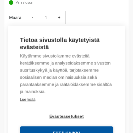
Varastossa
Määrä
Määrä
LISÄÄ OSTOSKORIIN
Tietoa sivustolla käytetyistä
evästeistä
Käytämme sivustollamme evästeitä
kerätäksemme ja analysoidaksemme sivuston
Tuotekoodit
suorituskykyä ja käyttöä, tarjotaksemme
sosiaalisen median ominaisuuksia sekä
Tilauskoodi: 601390240074
parantaaksemme ja räätälöidäksemme sisältöä
Product order number: 601390240074
ja mainoksia.
Valmistajan tuotenumero: 60.13.9.024.0074
Tuotteen tullikoodi: 85364900
Lue lisää
Kuvaus
Evästeasetukset
Lisätiedot