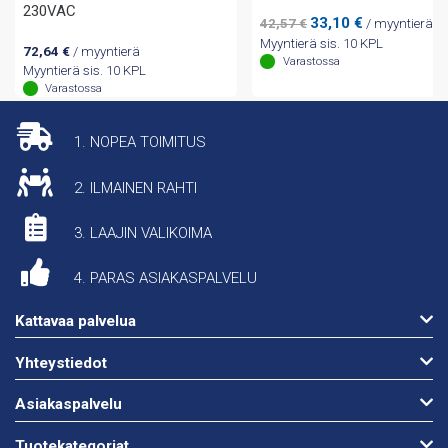
230VAC
Alkuperäinen
Nykyinen
33,10
€
42,57
€
/ myyntierä
hinta
hinta
Myyntierä sis. 10 KPL
72,64
€
/ myyntierä
oli:
on:
Varastossa
Myyntierä sis. 10 KPL
42,57 €.
33,10 €.
Varastossa
1. NOPEA TOIMITUS
2. ILMAINEN RAHTI
3. LAAJIN VALIKOIMA
4. PARAS ASIAKASPALVELU
Kattavaa palvelua
Yhteystiedot
Asiakaspalvelu
Tuotekategoriat