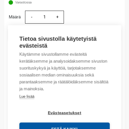
Varastossa
Määrä
Määrä
LISÄÄ OSTOSKORIIN
Tietoa sivustolla käytetyistä
evästeistä
Käytämme sivustollamme evästeitä
kerätäksemme ja analysoidaksemme sivuston
Tuotekoodit
suorituskykyä ja käyttöä, tarjotaksemme
sosiaalisen median ominaisuuksia sekä
Tilauskoodi: 601380240040
parantaaksemme ja räätälöidäksemme sisältöä
Product order number: 601380240040
ja mainoksia.
Valmistajan tuotenumero: 60.13.8.024.0040
Tuotteen tullikoodi: 85364900
Lue lisää
Kuvaus
Evästeasetukset
Lisätiedot