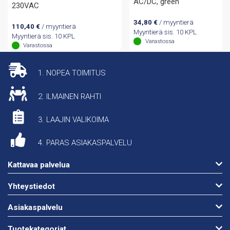
AC/DC, green
230VAC
34,80
€
/ myyntierä
110,40
€
/ myyntierä
Myyntierä sis. 10 KPL
Myyntierä sis. 10 KPL
Varastossa
Varastossa
1. NOPEA TOIMITUS
2. ILMAINEN RAHTI
3. LAAJIN VALIKOIMA
4. PARAS ASIAKASPALVELU
Kattavaa palvelua
Yhteystiedot
Asiakaspalvelu
Tuotekategoriat