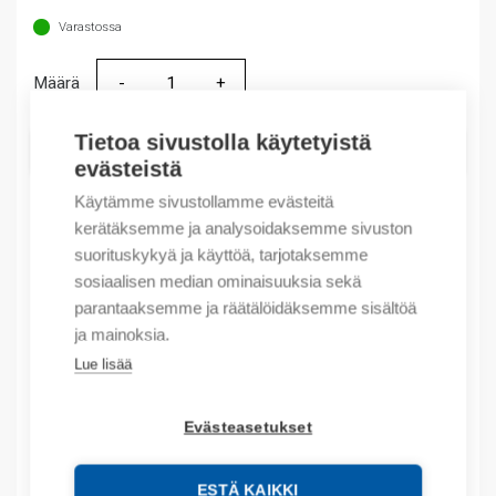
Varastossa
Määrä
Määrä
Tietoa sivustolla käytetyistä
LISÄÄ OSTOSKORIIN
evästeistä
Käytämme sivustollamme evästeitä
kerätäksemme ja analysoidaksemme sivuston
Tuotekoodit
suorituskykyä ja käyttöä, tarjotaksemme
sosiaalisen median ominaisuuksia sekä
parantaaksemme ja räätälöidäksemme sisältöä
Tilauskoodi: 419903D
Product order number: 419903D
ja mainoksia.
Valmistajan tuotenumero: 419903
Lue lisää
Sähkönumero: 5804214
Tuotteen tullikoodi: 85389099
Evästeasetukset
EAN: 4013364439696
ESTÄ KAIKKI
Lisätiedot