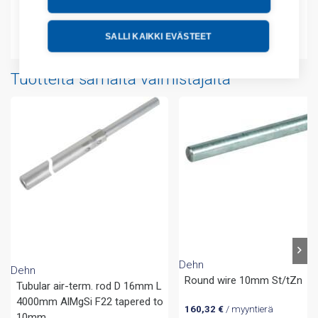
Liitteet
SALLI KAIKKI EVÄSTEET
Tuotteita samalta valmistajalta
Dehn
Dehn
Round wire 10mm St/tZn
Tubular air-term. rod D 16mm L
4000mm AlMgSi F22 tapered to
160,32
€
/ myyntierä
10mm