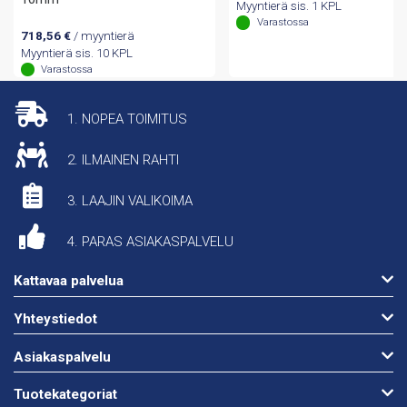
Myyntierä sis. 1 KPL
Varastossa
718,56
€
/ myyntierä
Myyntierä sis. 10 KPL
Varastossa
1. NOPEA TOIMITUS
2. ILMAINEN RAHTI
3. LAAJIN VALIKOIMA
4. PARAS ASIAKASPALVELU
Kattavaa palvelua
Yhteystiedot
Asiakaspalvelu
Tuotekategoriat