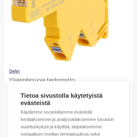
Dehn
Ylijännitesuoja tiedonsiirto
Compact arrester for 2 single
Tietoa sivustolla käytetyistä
121,93
€
evästeistä
/ myyntierä
Myyntierä sis. 1 KPL
Käytämme sivustollamme evästeitä
kerätäksemme ja analysoidaksemme sivuston
Varastossa
suorituskykyä ja käyttöä, tarjotaksemme
sosiaalisen median ominaisuuksia sekä