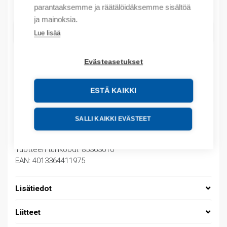
Määrä
Määrä
parantaaksemme ja räätälöidäksemme sisältöä
ja mainoksia.
LISÄÄ OSTOSKORIIN
Lue lisää
Evästeasetukset
Tuotekoodit
ESTÄ KAIKKI
Tilauskoodi: 927925D
Product order number: 927925D
SALLI KAIKKI EVÄSTEET
Valmistajan tuotenumero: 927925
Sähkönumero: 3208143
Tuotteen tullikoodi: 85363010
EAN: 4013364411975
Lisätiedot
Liitteet