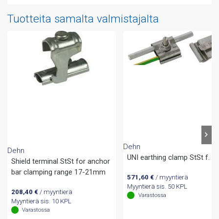
Tuotteita samalta valmistajalta
Dehn
Dehn
UNI earthing clamp StSt f. R
Shield terminal StSt for anchor
bar clamping range 17-21mm
571,60
€
/ myyntierä
Myyntierä sis. 50 KPL
208,40
€
/ myyntierä
Varastossa
Myyntierä sis. 10 KPL
Varastossa