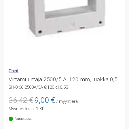
Chint
Virtamuuntaja 2500/5 A, 120 mm, luokka 0,5
BH-0.66 2500A/5A Ø120 cl.0.5S
Alkuperäinen
Nykyinen
36,42
€
9,00
€
/ myyntierä
hinta
hinta
Myyntierä sis. 1 KPL
oli:
on:
36,42 €.
9,00 €.
Varastossa