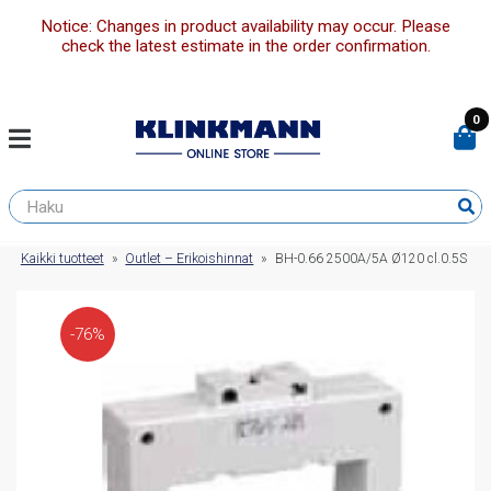
Notice: Changes in product availability may occur. Please
check the latest estimate in the order confirmation.
0
Kaikki tuotteet
»
Outlet – Erikoishinnat
»
BH-0.66 2500A/5A Ø120 cl.0.5S
-76%