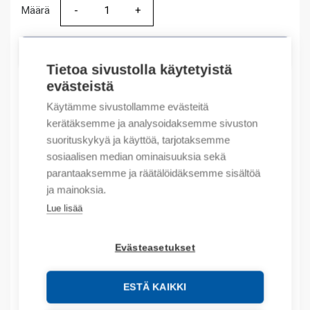
Määrä
Määrä
LISÄÄ OSTOSKORIIN
Tietoa sivustolla käytetyistä
evästeistä
Käytämme sivustollamme evästeitä
Tuotekoodit
kerätäksemme ja analysoidaksemme sivuston
suorituskykyä ja käyttöä, tarjotaksemme
Tilauskoodi: BH066II2500512005
sosiaalisen median ominaisuuksia sekä
Product order number: 36,42
parantaaksemme ja räätälöidäksemme sisältöä
Valmistajan tuotenumero: 255409
ja mainoksia.
Lue lisää
Kuvaus
Evästeasetukset
Lisätiedot
Tekniset tiedot
ESTÄ KAIKKI