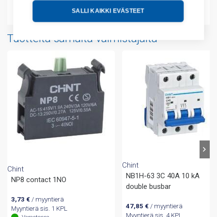
Liitteet
SALLI KAIKKI EVÄSTEET
Tuotteita samalta valmistajalta
Chint
Chint
NB1H-63 3C 40A 10 kA
NP8 contact 1NO
double busbar
3,73
€
/ myyntierä
47,85
€
/ myyntierä
Myyntierä sis. 1 KPL
Myyntierä sis. 4 KPL
Varastossa