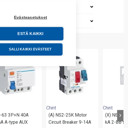
Evästeasetukset
ESTÄ KAIKKI
SALLI KAIKKI EVÄSTEET
Chint
Chint
-63 3P+N 40A
(A) NS2-25K Motor
(X) NB1H -
A A-type AUX
Circuit Breaker 9-14A
kA 2-BB su