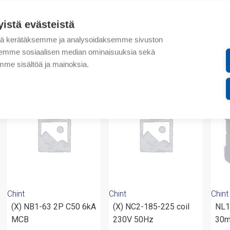
Lisätiedot
yistä evästeistä
Liitteet
tä kerätäksemme ja analysoidaksemme sivuston
aksemme sosiaalisen median ominaisuuksia sekä
me sisältöä ja mainoksia.
valmistajalta
Chint
Chint
Chint
(X) NB1-63 2P C50 6kA
(X) NC2-185-225 coil
NL1
MCB
230V 50Hz
30m