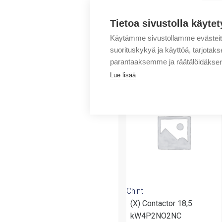
Tietoa sivustolla käytet
Käytämme sivustollamme evästei
suorituskykyä ja käyttöä, tarjot
parantaaksemme ja räätälöidäksem
Tuotteita samalta 
Lue lisää
Chint
(X) Contactor 18,5
kW4P2NO2NC