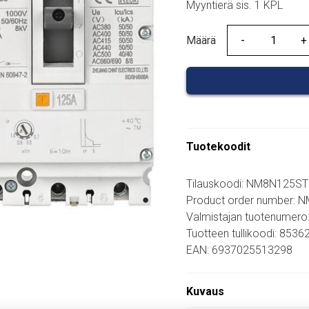
Myyntierä sis. 1 KPL
Määrä
Määrä
Tuotekoodit
Tilauskoodi: NM8N125S
Product order number:
Valmistajan tuotenumero
Tuotteen tullikoodi: 853
EAN: 6937025513298
Kuvaus