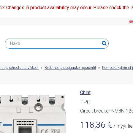
ce: Changes in product availability may occur. Please check the la
t ja johdotustarvikkeet
»
Kytkimet ja suojauskomponentit
»
Kompaktikytkimet ja
Chint
1PC
Circuit breaker NM8N-1
118,36
€
/ myyntie