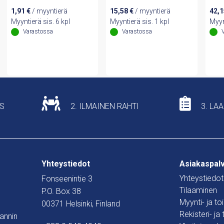
1,91
€
/ myyntierä
15,58
€
/ myyntierä
42,
Myyntierä sis. 6 kpl
Myyntierä sis. 1 kpl
Myyn
Varastossa
Varastossa
US
2. ILMAINEN RAHTI
3. LA
Yhteystiedot
Asiakaspal
Yhteystiedot
Fonseenintie 3
Tilaaminen
P.O. Box 38
Myynti- ja t
00371 Helsinki, Finland
Rekisteri- ja
mannin