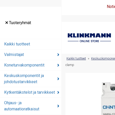
Noti
Tuoteryhmät
Tuoteryhmät
Kaikki tuotteet
Kaikki tuotteet
Valmistajat
Valmistajat
Kaikki tuotteet
»
Keskuskomponenti
Koneturvakomponentit
Koneturvakomponentit
clamp
Keskuskomponentit ja
Keskuskomponentit ja
johdotustarvikkeet
johdotustarvikkeet
Kytkentäkotelot ja tarvikkeet
Kytkentäkotelot ja
tarvikkeet
Ohjaus- ja
automaatioratkaisut
Ohjaus- ja