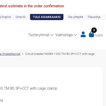
test estimate in the order confirmation.
English
Oma tili
TULE ASIAKKAAKSI
Ota yhteyttä
Tilausohje
0
Tuoteryhmät
Valmistaja
0,00
€
 ilmakatkaisijat
»
Circuit breaker NM8N-125S TM 80 3P+CCT with cage
25S TM 80 3P+CCT with cage clamp
rä