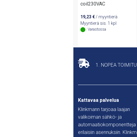
coil230VAC
19,23
€
/ myyntierä
Myyntierä sis. 1 kpl
Varastossa
1. NOPEA TOIMIT
Kattavaa palvelua
Klinkmann tarjoaa laajan
valikoiman sähkö- ja
automaatiokomponentteja
erilaisiin asennuksiin. Klink