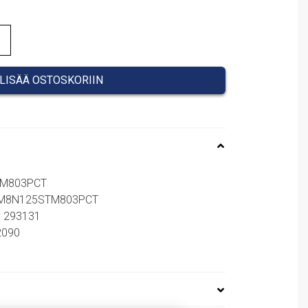
LISÄÄ OSTOSKORIIN
TM803PCT
 NM8N125STM803PCT
: 293131
62090