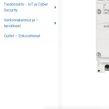
automaatioratkaisut
Tiedonsiirto - IoT ja Cyber
Security
Tiedonsiirto - IoT ja
Cyber Security
Verkonrakennus ja –
tarvikkeet
Verkonrakennus ja –
tarvikkeet
Outlet – Erikoishinnat
Outlet – Erikoishinnat