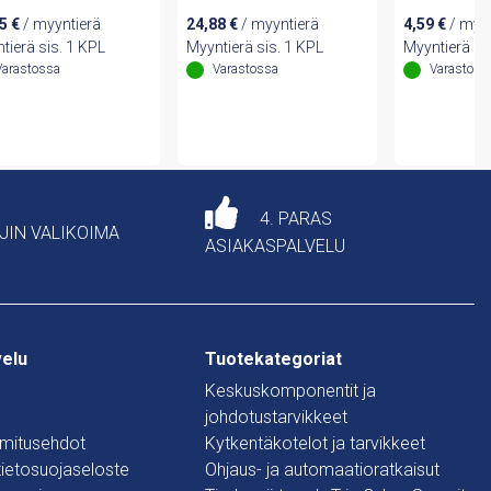
15
€
/ myyntierä
24,88
€
/ myyntierä
4,59
€
/ myyn
tierä sis. 1 KPL
Myyntierä sis. 1 KPL
Myyntierä sis
Varastossa
Varastossa
Varastoss
4. PARAS
AJIN VALIKOIMA
ASIAKASPALVELU
velu
Tuotekategoriat
Keskuskomponentit ja
johdotustarvikkeet
oimitusehdot
Kytkentäkotelot ja tarvikkeet
 tietosuojaseloste
Ohjaus- ja automaatioratkaisut