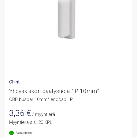
Chint
Yhdyskiskon päätysuoja 1P 10mm²
CBB busbar 10mm² endcap 1P
3,36
€
/ myyntierä
Myyntierä sis. 20 KPL
Varastossa