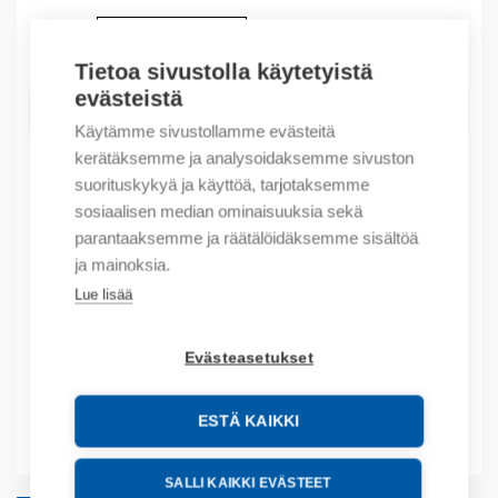
Määrä
Määrä
Tietoa sivustolla käytetyistä
evästeistä
LISÄÄ OSTOSKORIIN
Käytämme sivustollamme evästeitä
kerätäksemme ja analysoidaksemme sivuston
suorituskykyä ja käyttöä, tarjotaksemme
sosiaalisen median ominaisuuksia sekä
Tuotekoodit
parantaaksemme ja räätälöidäksemme sisältöä
ja mainoksia.
Tilauskoodi: ENDCAPCBB1P
Product order number: ENDCAPCBB1P
Lue lisää
Valmistajan tuotenumero: 811999
Evästeasetukset
Lisätiedot
ESTÄ KAIKKI
Liitteet
SALLI KAIKKI EVÄSTEET