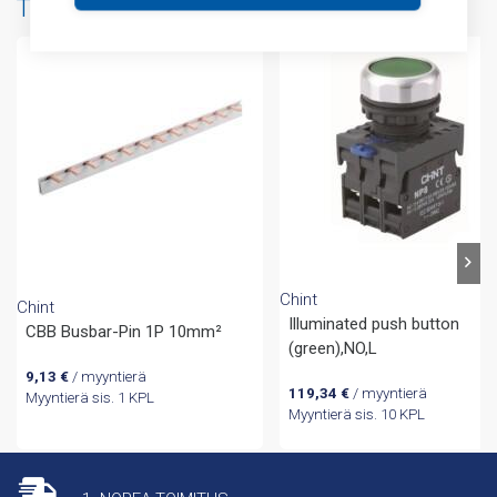
Tuotteita samalta valmistajalta
Chint
Chint
Illuminated push button
CBB Busbar-Pin 1P 10mm²
(green),NO,L
9,13
€
/ myyntierä
119,34
€
/ myyntierä
Myyntierä sis. 1 KPL
Myyntierä sis. 10 KPL