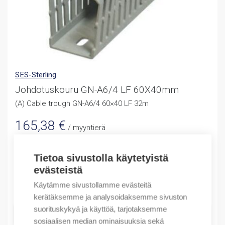
SES-Sterling
Johdotuskouru GN-A6/4 LF 60X40mm
(A) Cable trough GN-A6/4 60×40 LF 32m
165,38
€
/ myyntierä
Myyntierä sis. 32 M
Tietoa sivustolla käytetyistä
Varastossa
evästeistä
Määrä
Käytämme sivustollamme evästeitä
Määrä
kerätäksemme ja analysoidaksemme sivuston
suorituskykyä ja käyttöä, tarjotaksemme
LISÄÄ OSTOSKORIIN
sosiaalisen median ominaisuuksia sekä