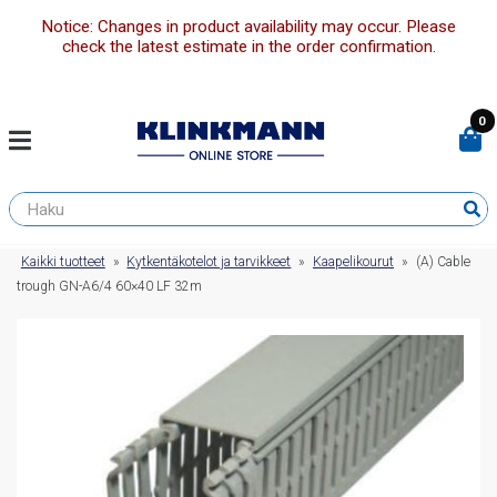
Notice: Changes in product availability may occur. Please
check the latest estimate in the order confirmation.
0
Kaikki tuotteet
»
Kytkentäkotelot ja tarvikkeet
»
Kaapelikourut
»
(A) Cable
trough GN-A6/4 60×40 LF 32m