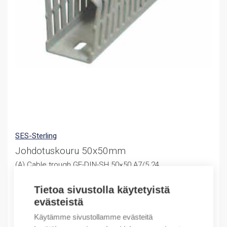
SES-Sterling
Johdotuskouru 50x50mm
(A) Cable trough GF-DIN-SH 50×50 A7/5 24
195,07
€
Tietoa sivustolla käytetyistä
/ myyntierä
evästeistä
Myyntierä sis. 24 M
Käytämme sivustollamme evästeitä
Varastossa