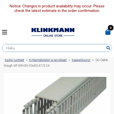
Notice: Changes in product availability may occur. Please
check the latest estimate in the order confirmation.
0
Kaikki tuotteet
»
Kytkentäkotelot ja tarvikkeet
»
Kaapelikourut
»
(A) Cable
trough GF-DIN-SH 50×50 A7/5 24