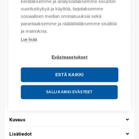
kerätäksemme ja analysoidaksemme sivuston
suorituskykyä ja käyttöä, tarjotaksemme
Määrä
Määrä
sosiaalisen median ominaisuuksia sekä
parantaaksemme ja räätälöidäksemme sisältöä
LISÄÄ OSTOSKORIIN
ja mainoksia.
Lue lisää
Evästeasetukset
Tuotekoodit
ESTÄ KAIKKI
Tilauskoodi: 08480151013
Product order number: 08480151013
Valmistajan tuotenumero: 0848 0151 013
SALLI KAIKKI EVÄSTEET
Sähkönumero: 1419219
Tuotteen tullikoodi: 39259020
Kuvaus
Lisätiedot