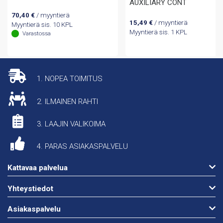
AUXILIARY CONT
70,40
€
/ myyntierä
15,49
€
/ myyntierä
Myyntierä sis. 10 KPL
Myyntierä sis. 1 KPL
Varastossa
1. NOPEA TOIMITUS
2. ILMAINEN RAHTI
3. LAAJIN VALIKOIMA
4. PARAS ASIAKASPALVELU
Kattavaa palvelua
Yhteystiedot
Asiakaspalvelu