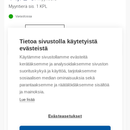
Myyntierä sis. 1 KPL
Varastossa
Määrä
Määrä
Tietoa sivustolla käytetyistä
evästeistä
LISÄÄ OSTOSKORIIN
Käytämme sivustollamme evästeitä
kerätäksemme ja analysoidaksemme sivuston
suorituskykyä ja käyttöä, tarjotaksemme
Tuotekoodit
sosiaalisen median ominaisuuksia sekä
parantaaksemme ja räätälöidäksemme sisältöä
Tilauskoodi: 194LHE6G175
ja mainoksia.
Product order number: 194LHE6G175
Lue lisää
Valmistajan tuotenumero: 194L-HE6G-175
Tuotteen tullikoodi: 85389099
Evästeasetukset
Kuvaus