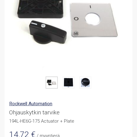
Rockwell Automation
Ohjauskytkin tarvike
194L-HE6G-175 Actuator + Plate
14,72
€
/ myyntierä