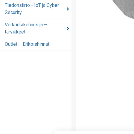
automaatioratkaisut
Tiedonsiirto - IoT ja Cyber
Security
Tiedonsiirto - IoT ja
Cyber Security
Verkonrakennus ja –
tarvikkeet
Verkonrakennus ja –
tarvikkeet
Outlet – Erikoishinnat
Outlet – Erikoishinnat