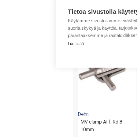
Tietoa sivustolla käytet
Käytämme sivustollamme evästei
suorituskykyä ja käyttöä, tarjot
parantaaksemme ja räätälöidäksem
Tuotteita samalta 
Lue lisää
Dehn
MV clamp Al f. Rd 8-
10mm