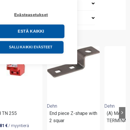
Evästeasetukset
ESTÄ KAIKKI
SALLI KAIKKI EVÄSTEET
Dehn
Dehn
 TN 255
End piece Z-shape with
(A) MAXI 
2 squar
TERMINAL
,81
€
/ myyntierä