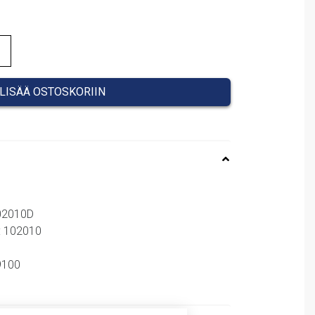
LISÄÄ OSTOSKORIIN
102010D
: 102010
09100