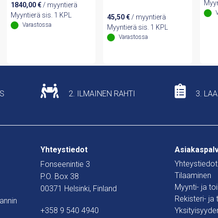
Myyn
1840,00
€
/ myyntierä
Myyntierä sis. 1 KPL
45,50
€
/ myyntierä
Varastossa
Myyntierä sis. 1 KPL
Varastossa
US
2. ILMAINEN RAHTI
3. LA
Yhteystiedot
Asiakaspal
Yhteystiedot
Fonseenintie 3
Tilaaminen
P.O. Box 38
Myynti- ja t
00371 Helsinki, Finland
Rekisteri- ja
mannin
+358 9 540 4940
Yksityisyyde