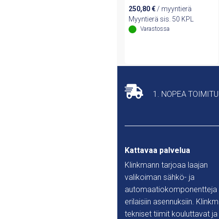
250,80
€
/ myyntierä
Myyntierä sis. 50 KPL
Varastossa
1. NOPEA TOIMIT
Kattavaa palvelua
Klinkmann tarjoaa laajan
valikoiman sähkö- ja
automaatiokomponentteja
erilaisiin asennuksiin. Klink
tekniset tiimit kouluttavat ja