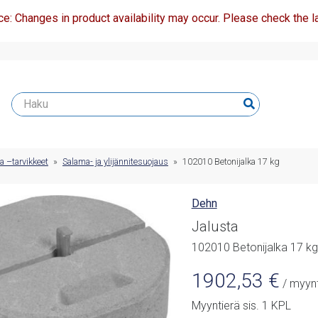
ce: Changes in product availability may occur. Please check the la
a –tarvikkeet
»
Salama- ja ylijännitesuojaus
»
102010 Betonijalka 17 kg
Dehn
Jalusta
102010 Betonijalka 17 kg
1902,53
€
/ myynt
Myyntierä sis. 1 KPL