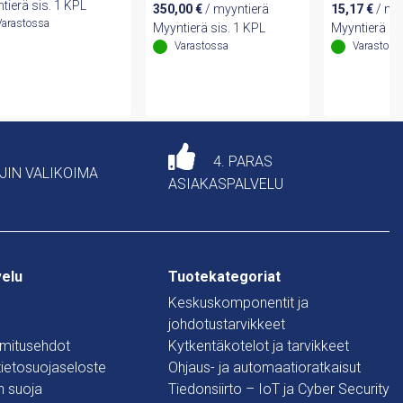
tierä sis. 1 KPL
350,00
€
/ myyntierä
15,17
€
/ my
Varastossa
Myyntierä sis. 1 KPL
Myyntierä si
Varastossa
Varastoss
4. PARAS
AJIN VALIKOIMA
ASIAKASPALVELU
velu
Tuotekategoriat
Keskuskomponentit ja
johdotustarvikkeet
oimitusehdot
Kytkentäkotelot ja tarvikkeet
 tietosuojaseloste
Ohjaus- ja automaatioratkaisut
n suoja
Tiedonsiirto – IoT ja Cyber Security