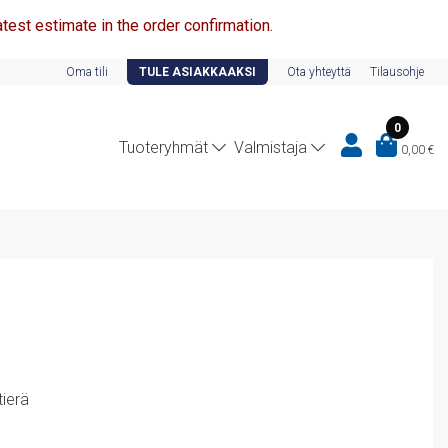
test estimate in the order confirmation.
Oma tili
TULE ASIAKKAAKSI
Ota yhteyttä
Tilausohje
0
Tuoteryhmät
Valmistaja
0,00
€
ierä