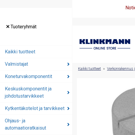
Noti
Tuoteryhmät
Tuoteryhmät
Kaikki tuotteet
Kaikki tuotteet
Valmistajat
Valmistajat
Kaikki tuotteet
»
Verkonrakennus j
Koneturvakomponentit
Koneturvakomponentit
Keskuskomponentit ja
Keskuskomponentit ja
johdotustarvikkeet
johdotustarvikkeet
Kytkentäkotelot ja tarvikkeet
Kytkentäkotelot ja
tarvikkeet
Ohjaus- ja
automaatioratkaisut
Ohjaus- ja