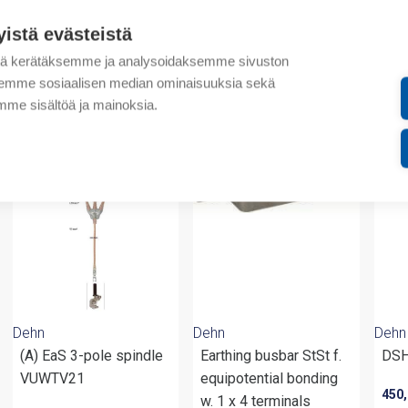
Lisätiedot
yistä evästeistä
Liitteet
tä kerätäksemme ja analysoidaksemme sivuston
aksemme sosiaalisen median ominaisuuksia sekä
me sisältöä ja mainoksia.
valmistajalta
Dehn
Dehn
Dehn
(A) EaS 3-pole spindle
Earthing busbar StSt f.
DSH
VUWTV21
equipotential bonding
450
w. 1 x 4 terminals