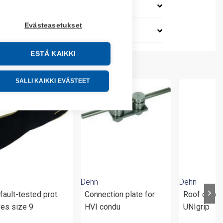
Evästeasetukset
ESTÄ KAIKKI
SALLI KAIKKI EVÄSTEET
Dehn
Dehn
fault-tested prot.
Connection plate for
Roof condu
ves size 9
HVI condu
UNIgrip