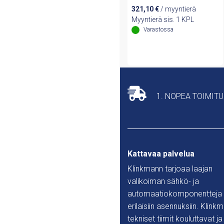
321,10
€
/ myyntierä
Myyntierä sis. 1 KPL
Varastossa
1. NOPEA TOIMIT
Kattavaa palvelua
Klinkmann tarjoaa laajan
valikoiman sähkö- ja
automaatiokomponentteja
erilaisiin asennuksiin. Klink
tekniset tiimit kouluttavat ja