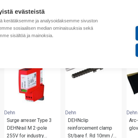
Lisätiedot
yistä evästeistä
Liitteet
tä kerätäksemme ja analysoidaksemme sivuston
aksemme sosiaalisen median ominaisuuksia sekä
me sisältöä ja mainoksia.
valmistajalta
Dehn
Dehn
Dehn
Surge arreser Type 3
DEHNclip
Arc-
DEHNrail M 2-pole
reinforcement clamp
glo
255V for industry
St/bare f. Rd 10mm /