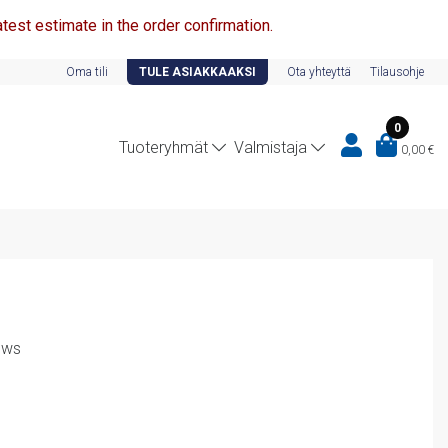
test estimate in the order confirmation.
Oma tili
TULE ASIAKKAAKSI
Ota yhteyttä
Tilausohje
0
Tuoteryhmät
Valmistaja
0,00
€
rews