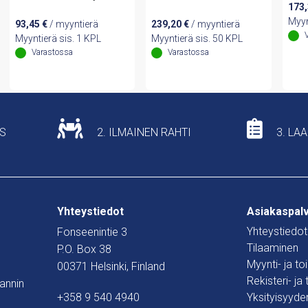
173
electronics
Rd 10mm
Myyn
93,45
€
/ myyntierä
239,20
€
/ myyntierä
Myyntierä sis. 1 KPL
Myyntierä sis. 50 KPL
Varastossa
Varastossa
US
2. ILMAINEN RAHTI
3. LA
Yhteystiedot
Asiakaspal
Yhteystiedot
Fonseenintie 3
Tilaaminen
P.O. Box 38
Myynti- ja t
00371 Helsinki, Finland
Rekisteri- ja
mannin
+358 9 540 4940
Yksityisyyde