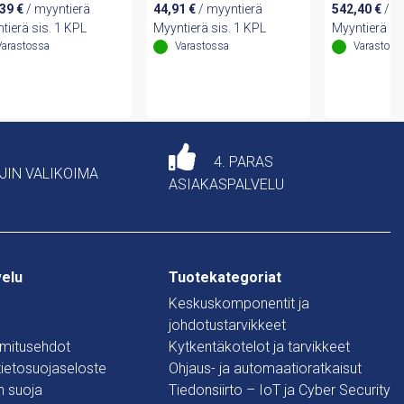
,39
€
/ myyntierä
44,91
€
/ myyntierä
542,40
€
/ m
tierä sis. 1 KPL
Myyntierä sis. 1 KPL
Myyntierä si
Varastossa
Varastossa
Varastoss
4. PARAS
AJIN VALIKOIMA
ASIAKASPALVELU
velu
Tuotekategoriat
Keskuskomponentit ja
johdotustarvikkeet
oimitusehdot
Kytkentäkotelot ja tarvikkeet
 tietosuojaseloste
Ohjaus- ja automaatioratkaisut
n suoja
Tiedonsiirto – IoT ja Cyber Security