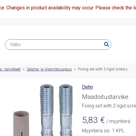
ce: Changes in product availability may occur. Please check the la
a –tarvikkeet
»
Salama- ja ylijännitesuojaus
»
Fixing set with 2 rigid screws
Dehn
Maadoitustarvike
Fixing set with 2 rigid sc
5,83
€
/ myyntierä
Myyntierä sis. 1 KPL