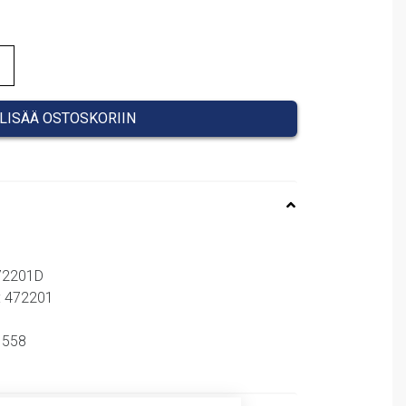
LISÄÄ OSTOSKORIIN
472201D
: 472201
81558