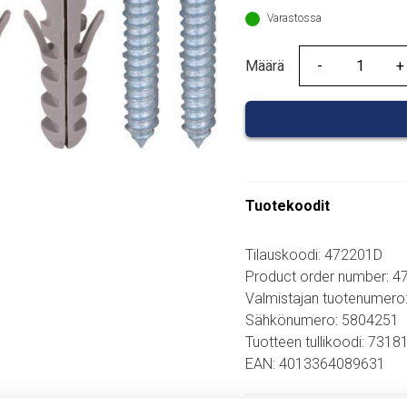
Varastossa
Määrä
Määrä
Tuotekoodit
Tilauskoodi: 472201D
Product order number: 
Valmistajan tuotenumero
Sähkönumero: 5804251
Tuotteen tullikoodi: 731
EAN: 4013364089631