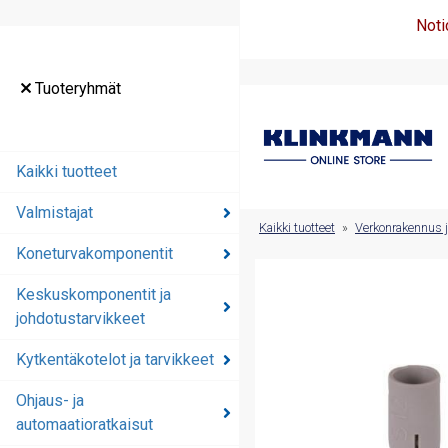
Noti
Tuoteryhmät
Tuoteryhmät
Kaikki tuotteet
Kaikki tuotteet
Valmistajat
Valmistajat
Kaikki tuotteet
»
Verkonrakennus j
Koneturvakomponentit
Koneturvakomponentit
Keskuskomponentit ja
Keskuskomponentit ja
johdotustarvikkeet
johdotustarvikkeet
Kytkentäkotelot ja tarvikkeet
Kytkentäkotelot ja
tarvikkeet
Ohjaus- ja
automaatioratkaisut
Ohjaus- ja