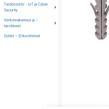
automaatioratkaisut
Tiedonsiirto - IoT ja Cyber
Security
Tiedonsiirto - IoT ja
Cyber Security
Verkonrakennus ja –
tarvikkeet
Verkonrakennus ja –
tarvikkeet
Outlet – Erikoishinnat
Outlet – Erikoishinnat