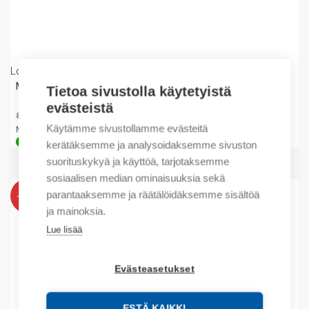
Lovato
Manual starter 2,5-4A
Tietoa sivustolla käytetyistä
evästeistä
Alkuperäinen
Nykyinen
65,78
€
84,57
€
/ myyntierä
hinta
hinta
Käytämme sivustollamme evästeitä
Myyntierä sis. 5 KPL
oli:
on:
Varastossa
kerätäksemme ja analysoidaksemme sivuston
84,57 €.
65,78 €.
suorituskykyä ja käyttöä, tarjotaksemme
sosiaalisen median ominaisuuksia sekä
parantaaksemme ja räätälöidäksemme sisältöä
-23%
ja mainoksia.
Lue lisää
Evästeasetukset
ESTÄ KAIKKI