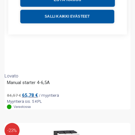
SALLI KAIKKI EVÄSTEET
Lovato
Manual starter 4-6,5A
Alkuperäinen
Nykyinen
65,78
€
84,57
€
/ myyntierä
hinta
hinta
Myyntierä sis. 5 KPL
oli:
on:
Varastossa
84,57 €.
65,78 €.
-23%