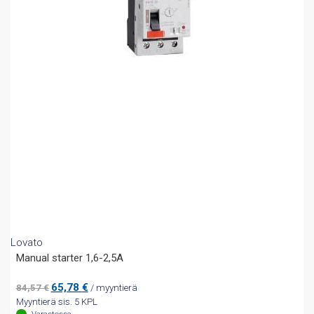
Lovato
Manual starter 1,6-2,5A
Alkuperäinen
Nykyinen
65,78
€
84,57
€
/ myyntierä
hinta
hinta
Myyntierä sis. 5 KPL
oli:
on: