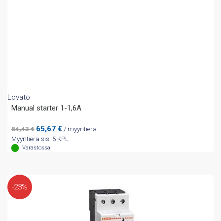
Lovato
Manual starter 1-1,6A
Alkuperäinen
Nykyinen
65,67
€
84,43
€
/ myyntierä
hinta
hinta
Myyntierä sis. 5 KPL
oli:
on:
Varastossa
84,43 €.
65,67 €.
-23%