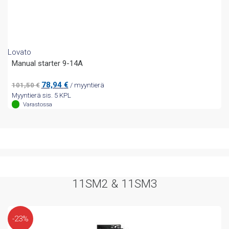
Lovato
Manual starter 9-14A
Alkuperäinen
Nykyinen
78,94
€
101,50
€
/ myyntierä
hinta
hinta
Myyntierä sis. 5 KPL
oli:
on:
Varastossa
101,50 €.
78,94 €.
11SM2 & 11SM3
-23%