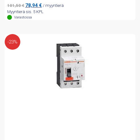
Alkuperäinen
Nykyinen
78,94
€
101,50
€
/ myyntierä
hinta
hinta
Myyntierä sis. 5 KPL
oli:
on:
Varastossa
101,50 €.
78,94 €.
-23%