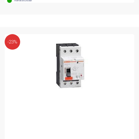
Varastossa
84,57 €.
65,78 €.
-23%