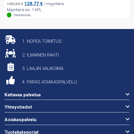
Alkuperäinen
Nykyinen
128,77
€
165,56
€
/ myyntierä
hinta
hinta
Myyntierä sis. 1 KPL
oli:
on:
Varastossa
165,56 €.
128,77 €.
1. NOPEA TOIMITUS
2. ILMAINEN RAHTI
3. LAAJIN VALIKOIMA
4. PARAS ASIAKASPALVELU
Kattavaa palvelua
Yhteystiedot
Asiakaspalvelu
Tuotekategoriat