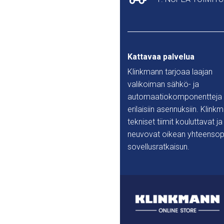
Kattavaa palvelua
Klinkmann tarjoaa laajan
valikoiman sähkö- ja
automaatiokomponentteja
erilaisiin asennuksiin. Klink
tekniset tiimit kouluttavat ja
neuvovat oikean yhteensop
sovellusratkaisun.