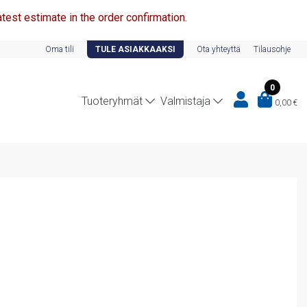
test estimate in the order confirmation.
Oma tili
TULE ASIAKKAAKSI
Ota yhteyttä
Tilausohje
0
Tuoteryhmät
Valmistaja
0,00
€