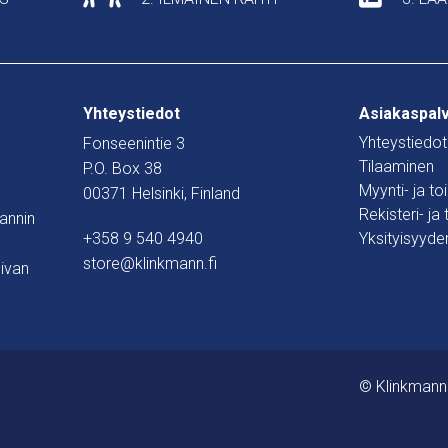
Yhteystiedot
Asiakaspal
Yhteystiedot
Fonseenintie 3
Tilaaminen
P.O. Box 38
Myynti- ja t
00371 Helsinki, Finland
Rekisteri- ja
mannin
+358 9 540 4940
Yksityisyyde
store@klinkmann.fi
ivan
© Klinkmann