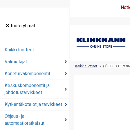
Noti
Tuoteryhmät
Tuoteryhmät
Kaikki tuotteet
Kaikki tuotteet
Valmistajat
Valmistajat
Kaikki tuotteet
»
(X)GPRS TERMI
Koneturvakomponentit
Koneturvakomponentit
Keskuskomponentit ja
Keskuskomponentit ja
johdotustarvikkeet
johdotustarvikkeet
Kytkentäkotelot ja tarvikkeet
Kytkentäkotelot ja
tarvikkeet
Ohjaus- ja
automaatioratkaisut
Ohjaus- ja