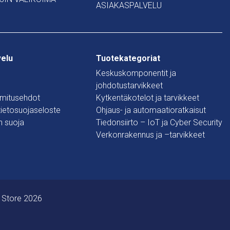
ASIAKASPALVELU
velu
Tuotekategoriat
Keskuskomponentit ja
johdotustarvikkeet
oimitusehdot
Kytkentäkotelot ja tarvikkeet
 tietosuojaseloste
Ohjaus- ja automaatioratkaisut
n suoja
Tiedonsiirto – IoT ja Cyber Security
Verkonrakennus ja –tarvikkeet
 Store 2026