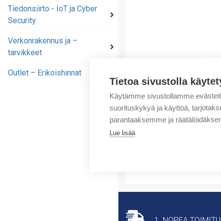
automaatioratkaisut
Tiedonsiirto - IoT ja Cyber
Security
Tiedonsiirto - IoT ja
Cyber Security
Verkonrakennus ja –
tarvikkeet
Verkonrakennus ja –
tarvikkeet
Outlet – Erikoishinnat
Tietoa sivustolla käytet
Outlet – Erikoishinnat
Käytämme sivustollamme evästei
suorituskykyä ja käyttöä, tarjot
parantaaksemme ja räätälöidäksem
Lue lisää
1. NOPEA TOIMIT