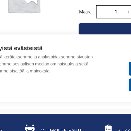
Määrä
Määrä
yistä evästeistä
tä kerätäksemme ja analysoidaksemme sivuston
Tuotekoodit
aksemme sosiaalisen median ominaisuuksia sekä
me sisältöä ja mainoksia.
Tilauskoodi: GM29
Tuotteen tullikoodi: 851
Lisätiedot
US
2. ILMAINEN RAHTI
3. LA