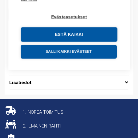
LISÄÄ OSTOSKORIIN
Evästeasetukset
ESTÄ KAIKKI
Tuotekoodit
SALLI KAIKKI EVÄSTEET
Tilauskoodi: 08450265013
Tuotteen tullikoodi: 39259020
Lisätiedot
1. NOPEA TOIMITUS
2. ILMAINEN RAHTI