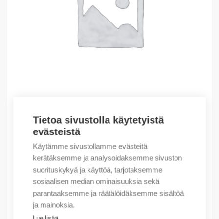
Tietoa sivustolla käytetyistä
Outlet – Erikoishinnat
evästeistä
(X)Cable trough GF 80×120 A6/4+ADH 12m
Käytämme sivustollamme evästeitä
4,52
€
/ myyntierä
kerätäksemme ja analysoidaksemme sivuston
suorituskykyä ja käyttöä, tarjotaksemme
Myyntierä sis. 12 kpl
sosiaalisen median ominaisuuksia sekä
Varastossa
parantaaksemme ja räätälöidäksemme sisältöä
ja mainoksia.
Määrä
Määrä
Lue lisää