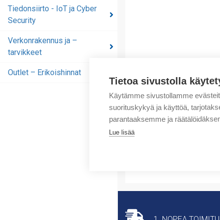
automaatioratkaisut
Tiedonsiirto - IoT ja Cyber
Security
Tiedonsiirto - IoT ja
Cyber Security
Verkonrakennus ja –
tarvikkeet
Verkonrakennus ja –
tarvikkeet
Outlet – Erikoishinnat
Tietoa sivustolla käytet
Outlet – Erikoishinnat
Käytämme sivustollamme evästei
suorituskykyä ja käyttöä, tarjot
parantaaksemme ja räätälöidäksem
Lue lisää
1. NOPEA TOIMIT