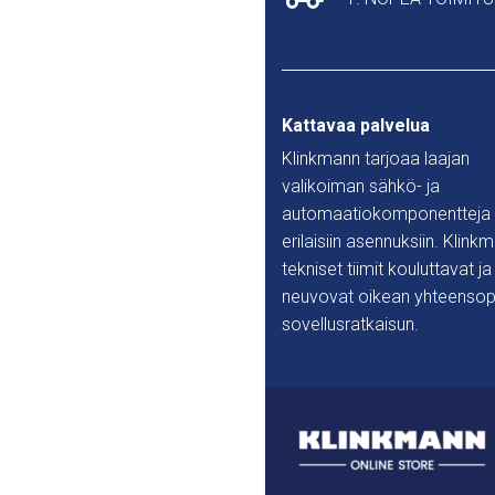
Kattavaa palvelua
Klinkmann tarjoaa laajan
valikoiman sähkö- ja
automaatiokomponentteja
erilaisiin asennuksiin. Klink
tekniset tiimit kouluttavat ja
neuvovat oikean yhteensop
sovellusratkaisun.