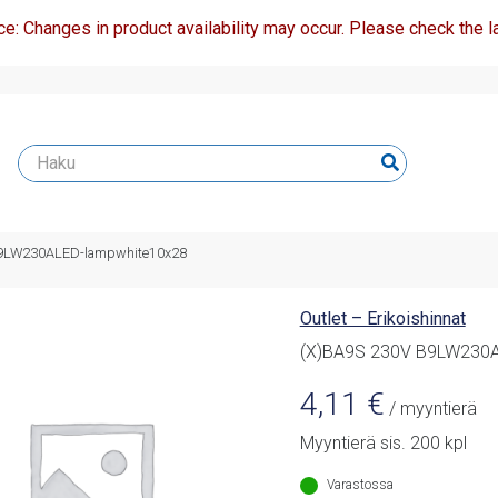
ce: Changes in product availability may occur. Please check the la
B9LW230ALED-lampwhite10x28
Outlet – Erikoishinnat
(X)BA9S 230V B9LW230A
4,11
€
/ myyntierä
Myyntierä sis. 200 kpl
Varastossa