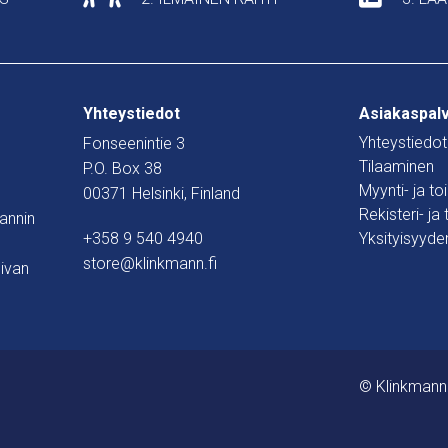
Yhteystiedot
Asiakaspal
Yhteystiedot
Fonseenintie 3
Tilaaminen
P.O. Box 38
Myynti- ja t
00371 Helsinki, Finland
Rekisteri- ja
mannin
+358 9 540 4940
Yksityisyyde
store@klinkmann.fi
ivan
© Klinkmann