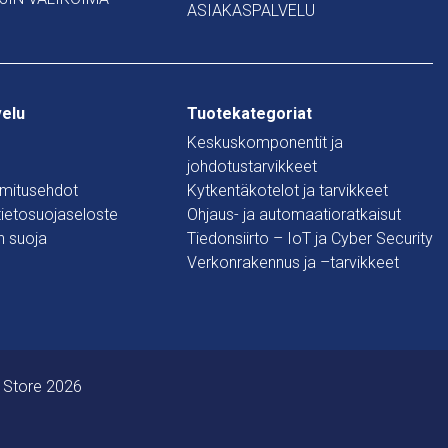
ASIAKASPALVELU
velu
Tuotekategoriat
Keskuskomponentit ja
johdotustarvikkeet
oimitusehdot
Kytkentäkotelot ja tarvikkeet
 tietosuojaseloste
Ohjaus- ja automaatioratkaisut
n suoja
Tiedonsiirto – IoT ja Cyber Security
Verkonrakennus ja –tarvikkeet
 Store 2026