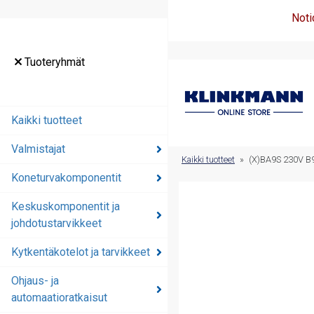
Noti
Tuoteryhmät
Tuoteryhmät
Kaikki tuotteet
Kaikki tuotteet
Valmistajat
Valmistajat
Kaikki tuotteet
»
(X)BA9S 230V 
Koneturvakomponentit
Koneturvakomponentit
Keskuskomponentit ja
Keskuskomponentit ja
johdotustarvikkeet
johdotustarvikkeet
Kytkentäkotelot ja tarvikkeet
Kytkentäkotelot ja
tarvikkeet
Ohjaus- ja
automaatioratkaisut
Ohjaus- ja