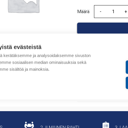
Määrä
Määrä
yistä evästeistä
tä kerätäksemme ja analysoidaksemme sivuston
Tuotekoodit
aksemme sosiaalisen median ominaisuuksia sekä
me sisältöä ja mainoksia.
Tilauskoodi: 010946S
Tuotteen tullikoodi: 853
Lisätiedot
US
2. ILMAINEN RAHTI
3. LA