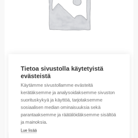
Tietoa sivustolla käytetyistä
evästeistä
Outlet – Erikoishinnat
(X) VersaView 5400 Panel PC
Käytämme sivustollamme evästeitä
kerätäksemme ja analysoidaksemme sivuston
2563,92
€
/ myyntierä
suorituskykyä ja käyttöä, tarjotaksemme
Myyntierä sis. 1 kpl
sosiaalisen median ominaisuuksia sekä
parantaaksemme ja räätälöidäksemme sisältöä
Varastossa
ja mainoksia.
Lue lisää